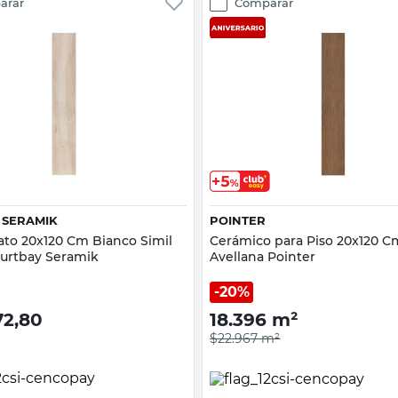
arar
Comparar
Vista rápida
Vista rápida
 SERAMIK
POINTER
ato 20x120 Cm Bianco Simil
Cerámico para Piso 20x120 
urtbay Seramik
Avellana Pointer
20%
72,80
18.396
m²
$22.967
m²