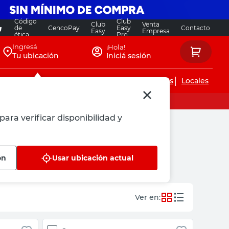
Código
Club
Club
Venta
de
CencoPay
Easy
Contacto
Easy
Empresa
ética
Pro
Ingresá
¡Hola!
Tu ubicación
Iniciá sesión
Servicios de instalaciones
Locales
para verificar disponibilidad y
ón
Usar ubicación actual