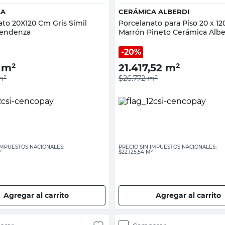
ZA
CERÁMICA ALBERDI
ato 20X120 Cm Gris Símil
Porcelanato para Piso 20 x 1
Tendenza
Marrón Pineto Cerámica Albe
20%
m²
21.417,52
m²
m²
$26.772
m²
 IMPUESTOS NACIONALES:
PRECIO SIN IMPUESTOS NACIONALES:
²
$22.125,54 M²
Agregar al carrito
Agregar al carrito