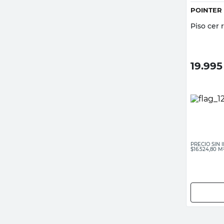
POINTER
Piso cer r
19.995
PRECIO SIN
$16.524,80 M