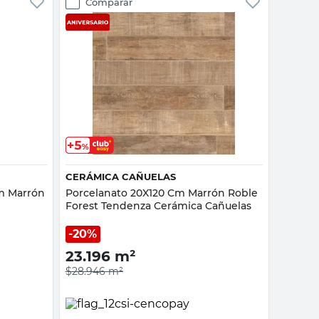
Comparar
Vista rápida
CERÁMICA CAÑUELAS
Cm Marrón
Porcelanato 20X120 Cm Marrón Roble
Forest Tendenza Cerámica Cañuelas
20%
23.196
m²
$28.946
m²