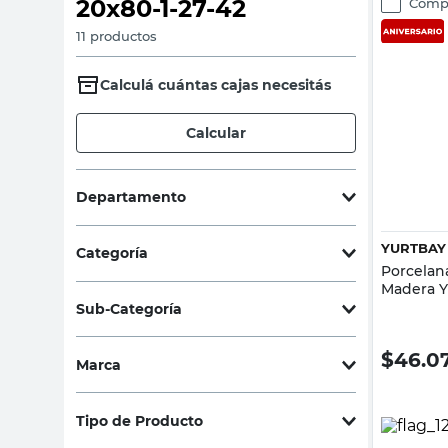
20x80-1-27-42
Comp
sillon
11
productos
vanitory
Calculá cuántas cajas necesitás
ceramica
Calcular
Departamento
Pisos y Revestimientos
(
11
)
YURTBAY
Categoría
Porcelan
Madera Y
Cerámicas y Porcelanatos
(
11
)
Sub-Categoría
Cerámicas para Piso
(
7
)
$
46.0
Marca
Porcelanatos
(
4
)
Cerámica Alberdi
(
3
)
Tipo de Producto
Cerámica Cañuelas
(
1
)