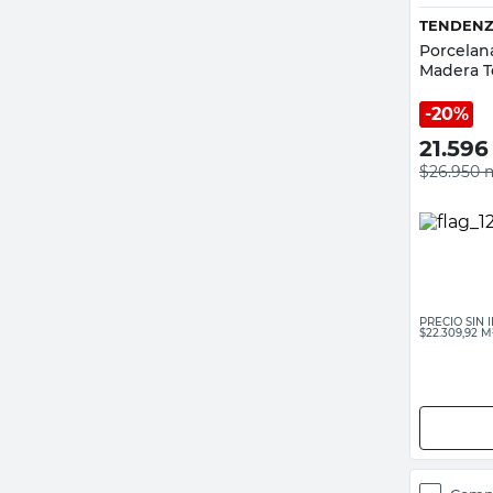
TENDEN
Porcelan
Madera 
20%
21.596
$26.950
PRECIO SIN
$22.309,92 M