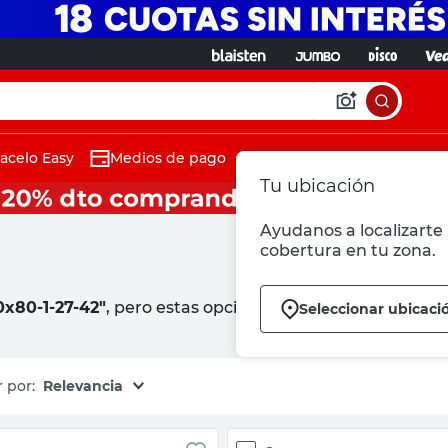
acelo Easy
Medios de pago
Tu ubicación
Ayudanos a localizarte 
cobertura en tu zona.
0x80-1-27-42"
, pero estas opciones podrían interesarte:
Seleccionar ubicaci
Relevancia