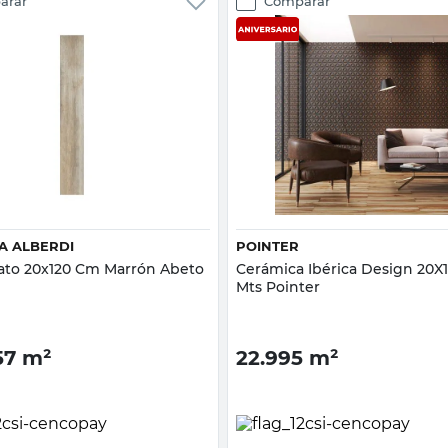
arar
Comparar
Vista rápida
Vista rápida
A ALBERDI
POINTER
ato 20x120 Cm Marrón Abeto
Cerámica Ibérica Design 20X1
Mts Pointer
57
m²
22.995
m²