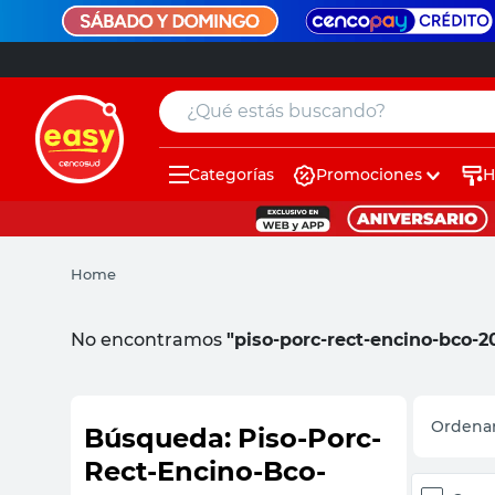
¿Qué estás buscando?
Categorías
Promociones
H
muebles
pintura
Home
escritorio
puertas
No encontramos
"piso-porc-rect-encino-bco-2
placard
espejo
Piso-Porc-
Rect-Encino-Bco-
sillas