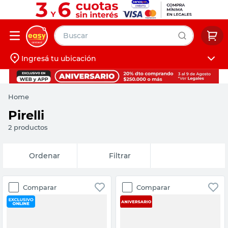
Buscar
Ingresá tu ubicación
muebles
Iniciá sesión
pintura
Home
escritorio
Pirelli
puertas
2
productos
placard
Fecha de
Filtrar
release
Comparar
Comparar