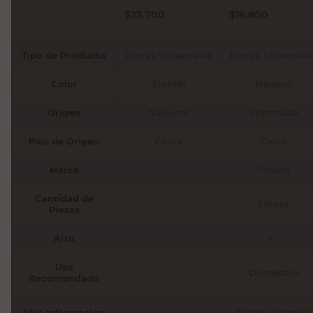
$
23.700
$
16.800
Tipo de Producto
Pinzas Universales
Pinzas Universale
Color
Surtido
Naranja
Origen
Nacional
Importado
País de Origen
China
China
Marca
-
Robust
Cantidad de
-
1 Pieza
Piezas
Alto
-
6''
Uso
-
Doméstico
Recomendado
Más Información
-
Alicate diagonal