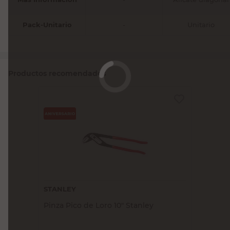
Pack-Unitario
-
Unitario
Productos recomendados
STANLEY
Pinza Pico de Loro 10" Stanley