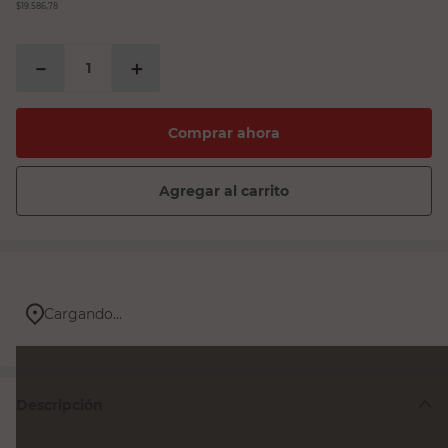
$19.586,78
－
＋
Comprar ahora
Agregar al carrito
Cargando...
Descripción