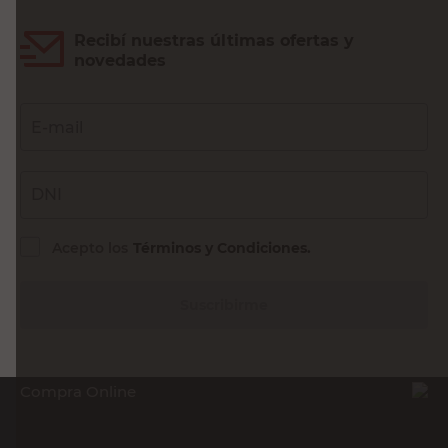
Recibí nuestras últimas ofertas y
novedades
E-mail
DNI
Acepto los
Términos y Condiciones.
Suscribirme
Compra Online