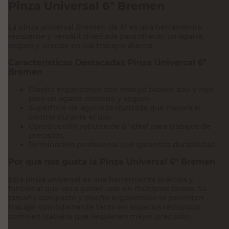
Pinza Universal 6" Bremen
La pinza universal Bremen de 6" es una herramienta
resistente y versátil, diseñada para ofrecer un agarre
seguro y preciso en tus trabajos diarios.
Características Destacadas Pinza Universal 6"
Bremen
Diseño ergonómico con mango bicolor azul y rojo
para un agarre cómodo y seguro.
Superficie de agarre texturizada que mejora el
control durante el uso.
Construcción robusta de 6" ideal para trabajos de
precisión.
Terminación profesional que garantiza durabilidad.
Por qué nos gusta la Pinza Universal 6" Bremen
Esta pinza universal es una herramienta práctica y
funcional que vas a poder usar en múltiples tareas. Su
tamaño compacto y diseño ergonómico te permiten
trabajar cómodamente tanto en espacios reducidos
como en trabajos que requieren mayor precisión.