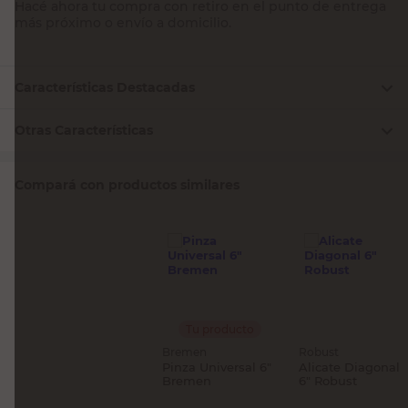
Hacé ahora tu compra con retiro en el punto de entrega
más próximo o envío a domicilio.
Características Destacadas
Otras Características
Compará con productos similares
Tu producto
Bremen
Robust
Pinza Universal 6"
Alicate Diagonal
Bremen
6" Robust