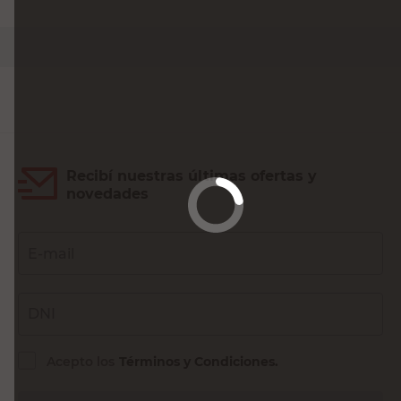
PRECIO SIN IMPUESTOS NACIONALES:
$17.231,41
Agregar al carrito
Recibí nuestras últimas ofertas y
novedades
E-mail
DNI
Acepto los
Términos y Condiciones.