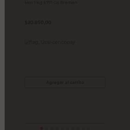
BREMEN
Alambre para Soldadura sin Gas 0.8
Mm 1 Kg E71T-Gs Bremen
$
20.850,00