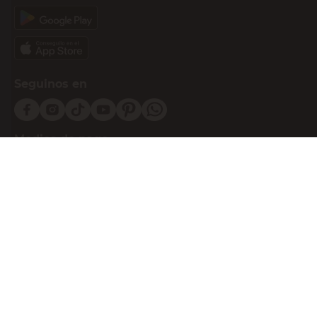
Seguinos en
Medios de pago
Atención al cliente
0810-999-EASY(3279)
0800-555-0055
Botón de arrepentimiento