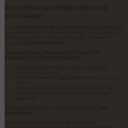
Pinza Porta Electrodo 200 Amp
Sincrolamp
Esta pinza porta electrodo de fabricación nacional es una
herramienta fundamental para trabajos de soldadura,
diseñada para ofrecer un agarre seguro y eficiente
durante tus tareas de soldado.
Características Destacadas Pinza Porta
Electrodo 200 Amp Sincrolamp
Capacidad de 200 amperios para trabajos de
soldadura exigentes
Diseño robusto con mango ergonómico en color
negro
Mecanismo de sujeción seguro para electrodos
Base de material aislante amarillo para mayor
seguridad
Por qué nos gusta la Pinza Porta Electrodo
Sincrolamp
Esta pinza porta electrodo se destaca por su
construcción resistente y su capacidad para manejar