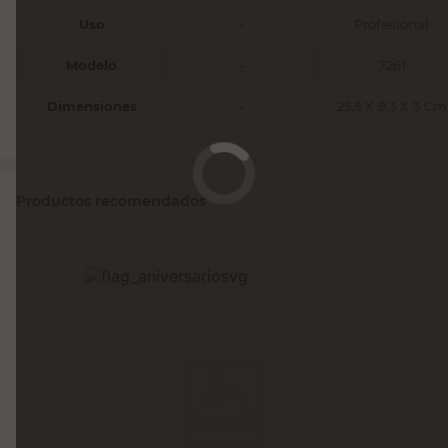
Uso
-
Profesional
Modelo
-
7261
Dimensiones
-
25,5 X 9,3 X 3 Cm
Productos recomendados