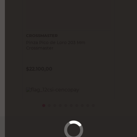
CROSSMASTER
Pinza Pico de Loro 203 Mm
Crossmaster
$
22.100,00
PRECIO SIN IMPUESTOS NACIONALES:
$18.264,47
Agregar al carrito