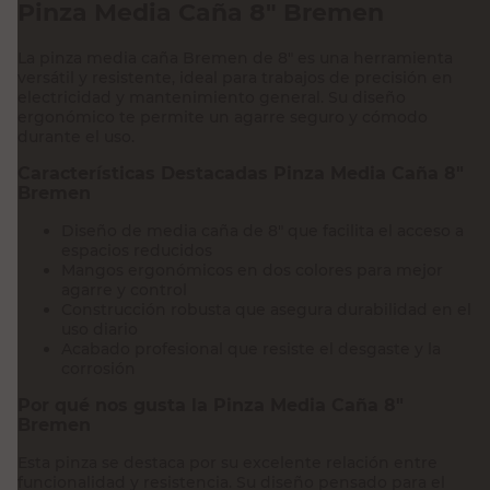
Pinza Media Caña 8" Bremen
La pinza media caña Bremen de 8" es una herramienta
versátil y resistente, ideal para trabajos de precisión en
electricidad y mantenimiento general. Su diseño
ergonómico te permite un agarre seguro y cómodo
durante el uso.
Características Destacadas Pinza Media Caña 8"
Bremen
Diseño de media caña de 8" que facilita el acceso a
espacios reducidos
Mangos ergonómicos en dos colores para mejor
agarre y control
Construcción robusta que asegura durabilidad en el
uso diario
Acabado profesional que resiste el desgaste y la
corrosión
Por qué nos gusta la Pinza Media Caña 8"
Bremen
Esta pinza se destaca por su excelente relación entre
funcionalidad y resistencia. Su diseño pensado para el