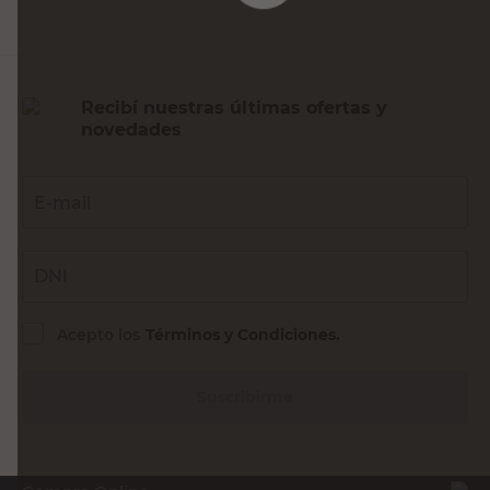
Recibí nuestras últimas ofertas y
novedades
E-mail
DNI
Acepto los
Términos y Condiciones.
Suscribirme