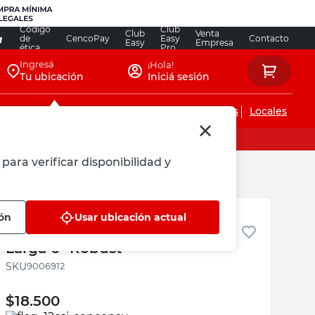
Código
Club
Club
Venta
de
CencoPay
Easy
Contacto
Easy
Empresa
ética
Pro
Ingresá
¡Hola!
Tu ubicación
Iniciá sesión
Servicios de instalaciones
Locales
para verificar disponibilidad y
Robust
ión
Usar ubicación actual
Pinza Combinada de Punta
Larga 6" Robust
:
9006912
$
18.500