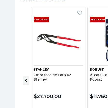
sta rápida
Vista rápida
DOW
STANLEY
ROBUST
sal 6" Mango
Pinza Pico de Loro 10"
Alicate Co
ver Shadow
Stanley
Robust
00
$
27.700,00
$
11.76