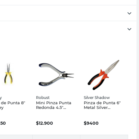
y
Robust
Silver Shadow
 de Punta 8"
Mini Pinza Punta
Pinza de Punta 6"
ey
Redonda 4.5"
Metal Silver
Azul/Blanco
Shadow
Robust
450
$
12.900
$
9400