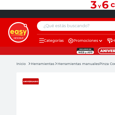
¿Qué estás buscando?
Categorías
Promociones
H
muebles
pintura
Herramientas
Herramientas manuales
Pinza Co
escritorio
puertas
placard
sillon
espejo