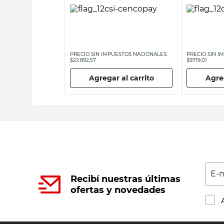
ESTOS NACIONALES:
PRECIO SIN IMPUESTOS NACIONALES:
PRECIO SIN I
$22.892,57
$9719,01
 al carrito
Agregar al carrito
Agreg
E-m
Recibí nuestras últimas
ofertas y novedades