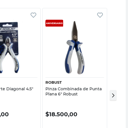
Vista rápida
Vista rápida
ROBUST
ROBUS
rte Diagonal 4.5"
Pinza Combinada de Punta
Pinza U
Plana 6" Robust
Rojo/Am
0,00
$
18.500,00
$
39.