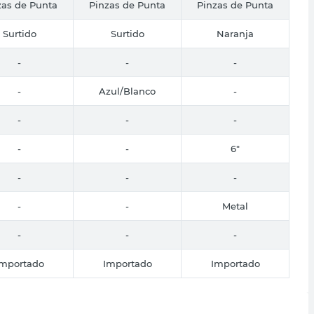
zas de Punta
Pinzas de Punta
Pinzas de Punta
Surtido
Surtido
Naranja
-
-
-
-
Azul/Blanco
-
-
-
-
-
-
6"
-
-
-
-
-
Metal
-
-
-
Importado
Importado
Importado