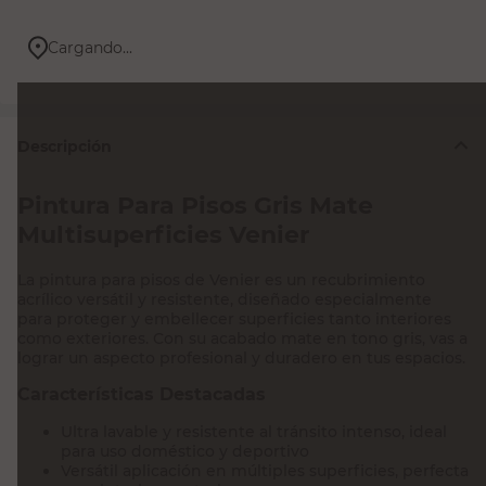
Cargando...
Descripción
Pintura Para Pisos Gris Mate
Multisuperficies Venier
La pintura para pisos de Venier es un recubrimiento
acrílico versátil y resistente, diseñado especialmente
para proteger y embellecer superficies tanto interiores
como exteriores. Con su acabado mate en tono gris, vas a
lograr un aspecto profesional y duradero en tus espacios.
Características Destacadas
Ultra lavable y resistente al tránsito intenso, ideal
para uso doméstico y deportivo
Versátil aplicación en múltiples superficies, perfecta