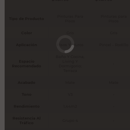
Pinturas Para
Pinturas para
Tipo de Producto
Pisos
Pisos
Color
Gris
Gris
Aplicación
Pisos Y Muros
Pincel - Rodillo
Baño Y Cocina,
Espacio
Living Y
-
Recomendado
Dormigorio;
Terraza
Acabado
Mate
Mate
Tono
V3
-
Rendimiento
1,44m2
-
Resistencia Al
Grupo 4
-
Tráfico