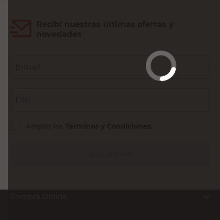
Recibí nuestras últimas ofertas y
novedades
E-mail
DNI
Acepto los
Términos y Condiciones.
Suscribirme
Compra Online