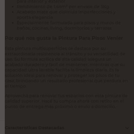
para interior y exterior
Rendimiento de 1,44m² por envase de 5Kg
Acabado mate que disimula imperfecciones y
aporta elegancia
Especialmente formulada para pisos y muros de
baños, cocinas, living, dormitorios y terrazas
Por qué nos gusta la Pintura Para Pisos Venier
Esta pintura multisuperficies se destaca por su
extraordinaria resistencia al tránsito y su versatilidad de
uso. Su fórmula acrílica de alta calidad asegura un
acabado duradero y fácil de mantener, mientras que su
capacidad ultra lavable facilita la limpieza diaria. Es la
solución ideal para renovar y proteger los pisos de tu
casa, brindando un resultado profesional que perdura en
el tiempo.
Aprovechá para renovar tus espacios con esta pintura de
calidad superior. Hacé tu compra ahora con retiro en el
punto de entrega más próximo o envío a domicilio.
Características Destacadas