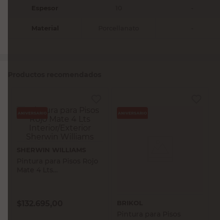
Espesor
10
-
Material
Porcellanato
-
Productos recomendados
SHERWIN WILLIAMS
Pintura para Pisos Rojo
Mate 4 Lts
Interior/Exterior
Sherwin Williams
$
132.695,00
BRIKOL
Pintura para Pisos