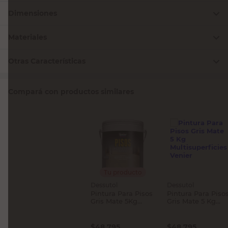
Dimensiones
Materiales
Otras Características
Compará con productos similares
Tu producto
Dessutol
Dessutol
Pintura Para Pisos
Pintura Para Piso
Gris Mate 5Kg
Gris Mate 5 Kg
Multisuperficies
Multisuperficies
Venier
Venier
$
48.795
$
48.795