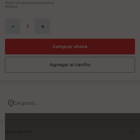
PRECIO SIN IMPUESTOS NACIONALES:
$16.165,29
－
＋
Comprar ahora
Agregar al carrito
Cargando...
Descripción