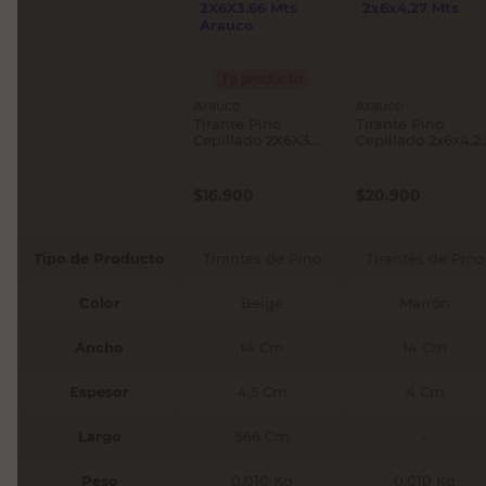
Tu producto
Arauco
Arauco
Tirante Pino
Tirante Pino
Cepillado 2X6X3.66
Cepillado 2x6x4.2
Mts Arauco
Mts
$
16.900
$
20.900
Tipo de Producto
Tirantes de Pino
Tirantes de Pino
Color
Beige
Marrón
Ancho
14 Cm
14 Cm
Espesor
4,5 Cm
4 Cm
Largo
366 Cm
-
Peso
0,010 Kg
0,010 Kg