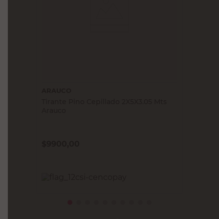
ARAUCO
Tirante Pino Cepillado 2X5X3.05 Mts
Arauco
$
9900,00
PRECIO SIN IMPUESTOS NACIONALES:
$8181,82