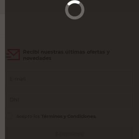
Agregar al carrito
Recibí nuestras últimas ofertas y
novedades
E-mail
DNI
Acepto los
Términos y Condiciones.
Suscribirme