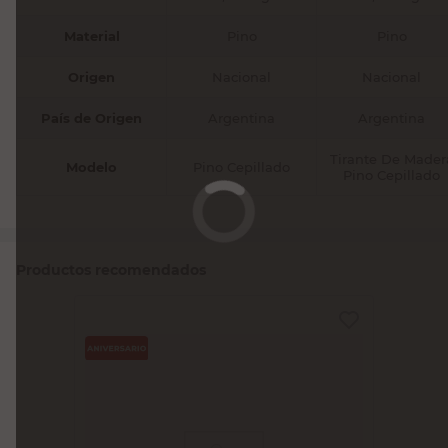
Material
Pino
Pino
Origen
Nacional
Nacional
País de Origen
Argentina
Argentina
Tirante De Mader
Modelo
Pino Cepillado
Pino Cepillado
Productos recomendados