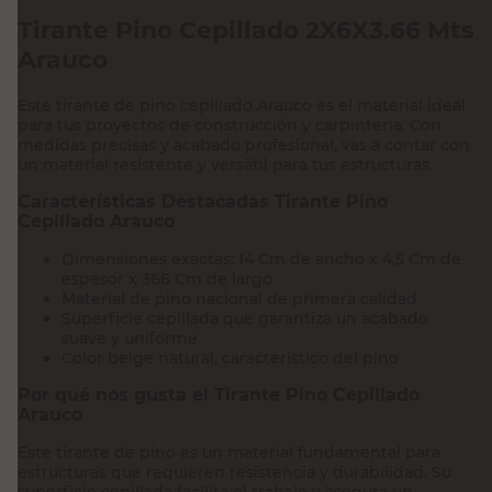
Tirante Pino Cepillado 2X6X3.66 Mts
Arauco
Este tirante de pino cepillado Arauco es el material ideal
para tus proyectos de construcción y carpintería. Con
medidas precisas y acabado profesional, vas a contar con
un material resistente y versátil para tus estructuras.
Características Destacadas Tirante Pino
Cepillado Arauco
Dimensiones exactas: 14 Cm de ancho x 4,5 Cm de
espesor x 366 Cm de largo
Material de pino nacional de primera calidad
Superficie cepillada que garantiza un acabado
suave y uniforme
Color beige natural, característico del pino
Por qué nos gusta el Tirante Pino Cepillado
Arauco
Este tirante de pino es un material fundamental para
estructuras que requieren resistencia y durabilidad. Su
superficie cepillada facilita el trabajo y asegura un