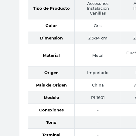
Accesorios
A
Tipo de Producto
Instalación
I
Canillas
Color
Gris
Dimension
2,3x14 cm
2
Duch
Material
Metal
Origen
Importado
País de Origen
China
Modelo
PI-1601
Conexiones
-
Tono
-
Terminal
-