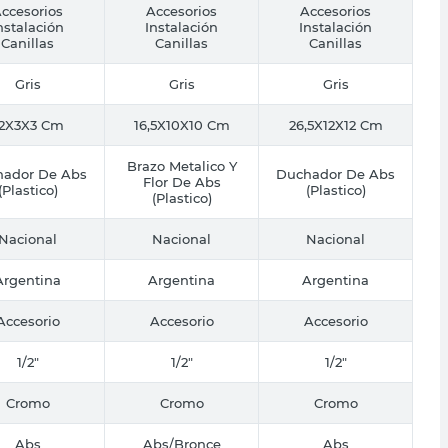
ccesorios
Accesorios
Accesorios
nstalación
Instalación
Instalación
Canillas
Canillas
Canillas
Gris
Gris
Gris
2X3X3 Cm
16,5X10X10 Cm
26,5X12X12 Cm
Brazo Metalico Y
ador De Abs
Duchador De Abs
Flor De Abs
(Plastico)
(Plastico)
(Plastico)
Nacional
Nacional
Nacional
Argentina
Argentina
Argentina
Accesorio
Accesorio
Accesorio
1/2"
1/2"
1/2"
Cromo
Cromo
Cromo
Abs
Abs/Bronce
Abs