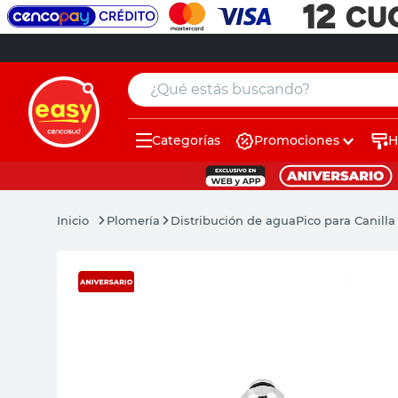
¿Qué estás buscando?
Categorías
Promociones
H
muebles
pintura
Plomería
Distribución de agua
Pico para Canilla
escritorio
puertas
placard
espejo
sillas