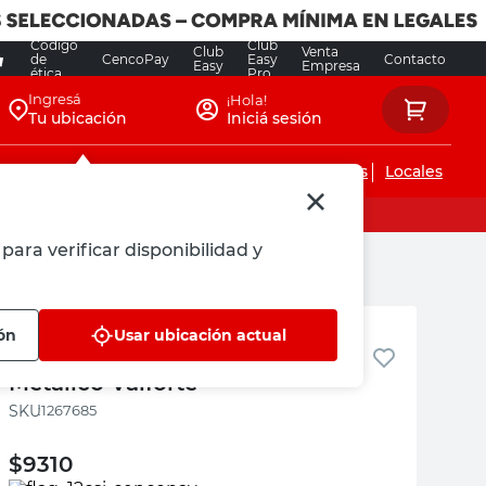
Código
Club
Club
Venta
de
CencoPay
Easy
Contacto
Easy
Empresa
ética
Pro
Ingresá
¡Hola!
Tu ubicación
Iniciá sesión
Servicios de instalaciones
Locales
para verificar disponibilidad y
Valforte
ón
Usar ubicación actual
Pico para Canilla de Pared
Metálico Valforte
:
1267685
$
9310