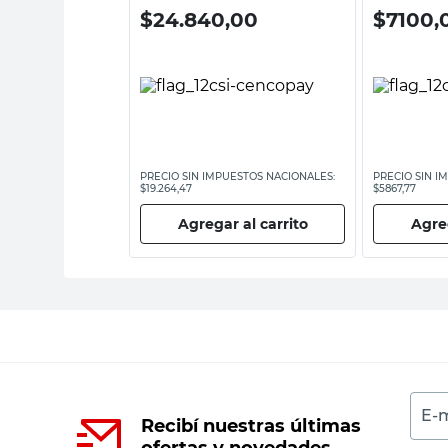
$
24.840,00
$
7100,
ESTOS NACIONALES:
PRECIO SIN IMPUESTOS NACIONALES:
PRECIO SIN I
$19.264,47
$5867,77
 al carrito
Agregar al carrito
Agreg
E-m
Recibí nuestras últimas