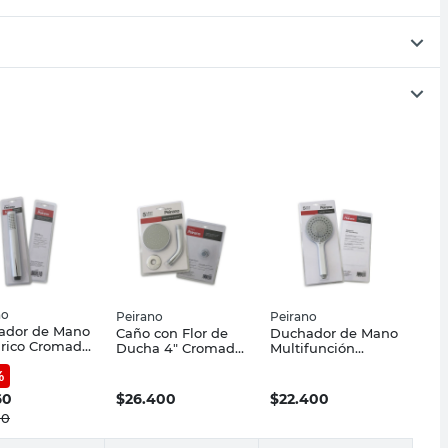
no
Peirano
Peirano
ador de Mano
Caño con Flor de
Duchador de Mano
drico Cromado
Ducha 4" Cromado
Multifunción
no
Peirano
Cromado Peirano
%
60
$
26.400
$
22.400
00