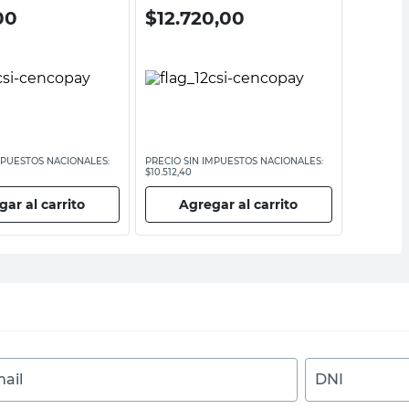
00
$
12.720,00
$
680
MPUESTOS NACIONALES:
PRECIO SIN IMPUESTOS NACIONALES:
PRECIO SI
$10.512,40
$5619,84
ar al carrito
Agregar al carrito
Ag
ail
DNI