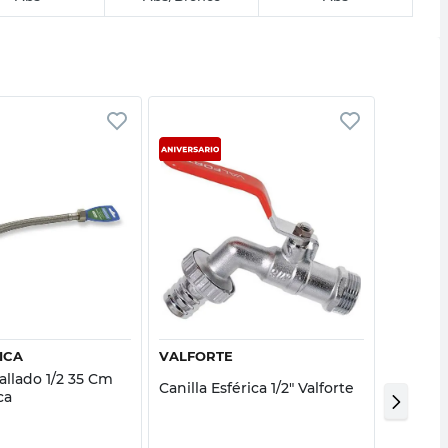
Vista rápida
Vista rápida
ICA
VALFORTE
DINATE
allado 1/2 35 Cm
Flexibl
Canilla Esférica 1/2" Valforte
ca
1/2" 30