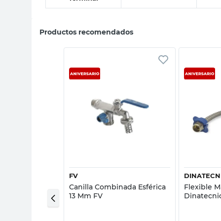
Productos recomendados
sta rápida
Vista rápida
FV
DINATECN
o Inoxidable 1/2
Canilla Combinada Esférica
Flexible M
13 Mm FV
Dinatecni