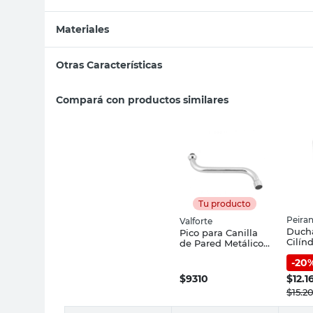
Materiales
Otras Características
Compará con productos similares
Tu producto
Peira
Valforte
Duch
Pico para Canilla
Cilín
de Pared Metálico
Peira
Valforte
-
20
$
9310
$
12.1
$
15.2