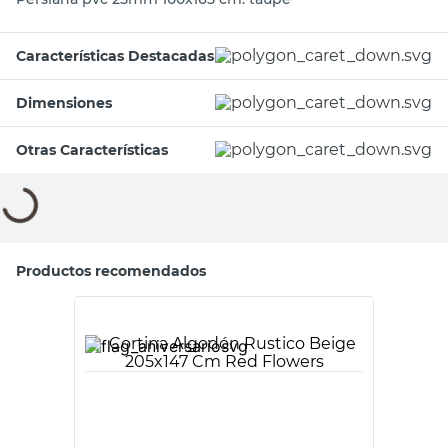
Características Destacadas
Dimensiones
Otras Características
Compará con productos similares
Tu producto
Cotidiana
M+Design
Persiana PVC
Persiana pvc
Negro 100x100 C
25mm 100x165 cm.
Cotidiana
taupe