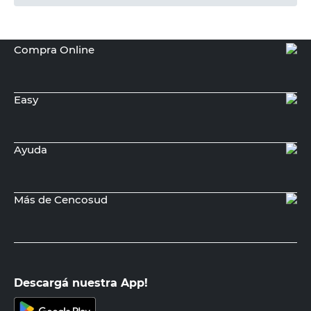
RED FLOWERS
Cortina Algodón Rustico Beige
205x147 Cm Red Flowers
$
21.995,00
PRECIO SIN IMPUESTOS NACIONALES:
$18.177,69
Agregar al carrito