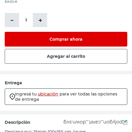
$28.921,49
－
＋
Comprar ahora
Agregar al carrito
Entrega
Ingresá tu
ubicación
para ver todas las opciones
de entrega
Descripción
Persiana pvc 25mm 100x165 cm. taupe