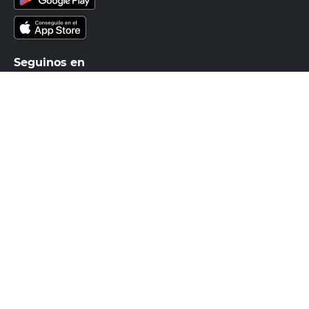
Recibí nuestras últimas ofertas y
novedades
E-mail
DNI
Acepto los
Términos y Condiciones.
Suscribirme
Compra Online
Easy