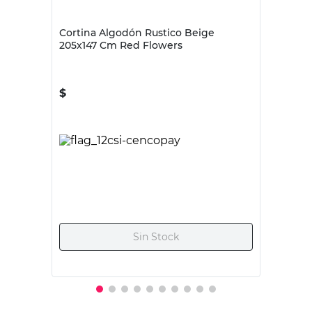
-
40
%
$
34.995
$
17.997
$
29.995
Tipo de Producto
Persianas
Persianas
Color
Beige
Negro
Contenido
1 Persiana
1 Persiana
Tono
Taupe
-
Ancho
100 cm
100 cm
Largo
165 cm
-
Origen
Importado
Importado
País de Origen
China
China
Espesor
-
Lama: 25 mm