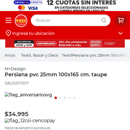
Buscar
Ingresá tu ubicación
muebles
Iniciá sesión
pintura
Textil, Bazar y Deco
Textil
Persiana pvc 25mm 100x165 c
escritorio
M+Design
puertas
Persiana pvc 25mm 100x165 cm. taupe
placard
:
1207507
$
34.995
PRECIO SIN IMPUESTOS NACIONALES: