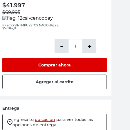
$
41.997
$
69.995
PRECIO SIN IMPUESTOS NACIONALES:
$57.847,11
－
＋
Comprar ahora
Agregar al carrito
Entrega
Ingresá tu
ubicación
para ver todas las
opciones de entrega