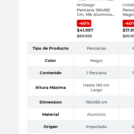
M+Design
Cotid
Persiana 150x165
Persi
Cm. Mb Aluminio
Negr
Negro
Cotid
-
40
%
-
40
$
41.997
$
17.
$
69.995
$
29.9
Tipo de Producto
Persianas
Color
Negro
Contenido
1 Persiana
Hasta 165 cm
Altura Máxima
Largo
Dimension
150x165 cm
Material
Aluminio
Origen
Importado