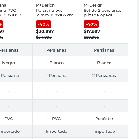
iana
M+Design
M+Design
ana PVC
Persiana pvc
Set de 2 persianas
o 100x100 Cm
25mm 100x165 cm.
plizada opaca
iana
blanco
blanca
%
-
40
%
-
40
%
997
$
20.997
$
17.997
95
$
34.995
$
29.995
Persianas
Persianas
Persianas
Negro
Blanco
Blanco
1 Persiana
1 Persiana
2 Persianas
-
-
-
-
-
-
PVC
PVC
Poliéster
Importado
Importado
Importado