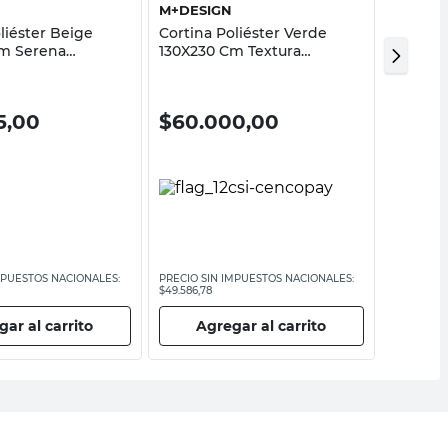
M+DESIGN
DEKHA
liéster Beige
Cortina Poliéster Verde
Cortina
m Serena
130X230 Cm Textura
140X22
M+Design
40%
5,00
$
60.000,00
$
33.
$
55.395,
MPUESTOS NACIONALES:
PRECIO SIN IMPUESTOS NACIONALES:
PRECIO SI
$49.586,78
$45.781
ar al carrito
Agregar al carrito
Ag