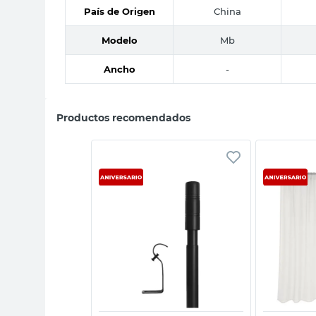
País de Origen
China
Modelo
Mb
Ancho
-
Productos recomendados
sta rápida
Vista rápida