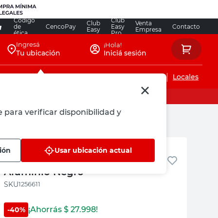
Código
Club
Club
Venta
de
CencoPay
Easy
Contacto
Easy
Empresa
ética
Pro
Ingresá
¡Hola!
Tu ubicación
Iniciá sesión
Servicios de instalaciones
Locales
 para verificar disponibilidad y
M+Design
ión
Usar ubicación actual
Persiana 150x165 Cm. Mb
Aluminio Negro
:
1256611
¡Ahorrás $
27.998
!
-
40
%