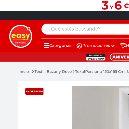
¿Qué estás buscando?
Categorías
Promociones
H
muebles
pintura
Textil, Bazar y Deco
Textil
Persiana 150x165 Cm.
escritorio
puertas
placard
sillon
espejo