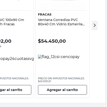
FRACAS
FRACAS
PVC 100x90 Cm
Ventana Corrediza PVC
Ventan
h Fracas
80x40 Cm Vidrio Esmerilado
120x60
Marrón Fracas
America
92,00
$
54.450,00
$
235
0
MPUESTOS NACIONALES:
PRECIO SIN IMPUESTOS NACIONALES:
PRECIO SI
$45.000,01
$194.694,2
ar al carrito
Agregar al carrito
Ag