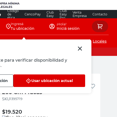
Código
Club
Club
Venta
de
CencoPay
Easy
Contacto
Easy
Empresa
ética
Pro
Ingresá
¡Hola!
Tu ubicación
Iniciá sesión
Servicios de instalaciones
Locales
e para verificar disponibilidad y
.
Fracas
ción
Usar ubicación actual
Perfil Unión para Ventana PVC
200 Cm Fracas
:
1395719
$
19.520