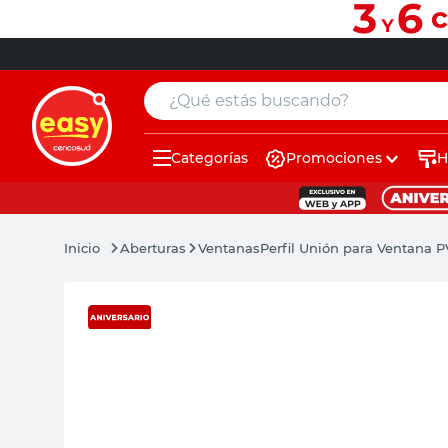
¿Qué estás buscando?
Categorías
Promociones
H
muebles
pintura
Aberturas
Ventanas
Perfil Unión para Ventana 
escritorio
puertas
placard
sillon
espejo