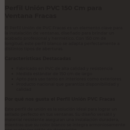
Perfil Unión PVC 150 Cm para
Ventana Fracas
El Perfil Unión de PVC Fracas es un elemento clave para
la instalación de ventanas, diseñado para brindar un
acabado profesional y hermético. Con 150 cm de
longitud, este perfil blanco se adapta perfectamente a
distintos tipos de aberturas.
Características Destacadas
Fabricado en PVC de alta calidad y resistencia
Medida estándar de 150 cm de largo
Apto para uso tanto en interiores como exteriores
Producto nacional que garantiza disponibilidad y
calidad
Por qué nos gusta el Perfil Unión PVC Fracas
Este perfil de unión es la solución ideal para lograr un
sellado perfecto en tus ventanas. Su diseño versátil y
material resistente aseguran una instalación duradera,
mientras que su color blanco se integra armoniosamente
con cualquier estilo de decoración.