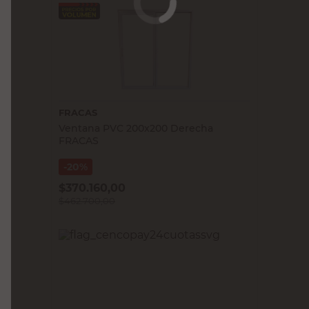
FRACAS
Ventana PVC 200x200 Derecha
FRACAS
20%
$
370.160,00
$
462.700,00
PRECIO SIN IMPUESTOS NACIONALES:
$382.396,70