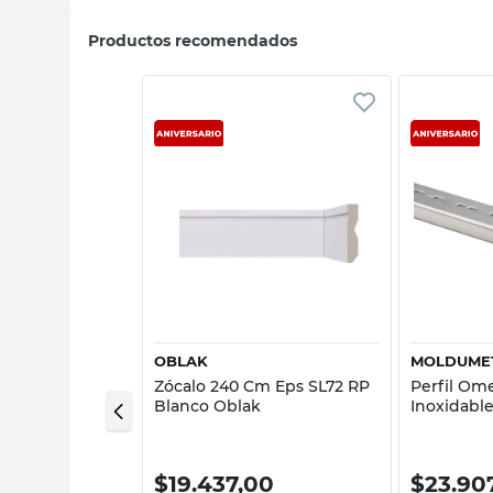
Productos recomendados
sta rápida
Vista rápida
TRABELLA
OBLAK
MOLDUME
Naranja y
Zócalo 240 Cm Eps SL72 RP
Perfil Om
5X30 Cm Gruppo
Blanco Oblak
Inoxidabl
00
$
19.437,00
$
23.90