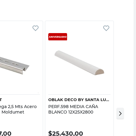
Vista rápida
Vista rápida
T
OBLAK DECO BY SANTA LUZIA
ega 2,5 Mts Acero
PERF.598 MEDIA CAÑA
PERF.A
e Moldumet
BLANCO 12X25X2800
14X17X2
7,00
$
25.430,00
$
27.