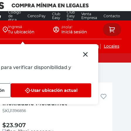
Código
Club
Club
Venta
de
CencoPay
Easy
Contacto
Easy
Empresa
ética
Pro
Ingresá
¡Hola!
Tu ubicación
Iniciá sesión
Servicios de instalaciones
Locales
para verificar disponibilidad y
Moldumet
ión
Usar ubicación actual
Perfil Omega 2,5 Mts Acero
Inoxidable Moldumet
:
1396856
$
23.907