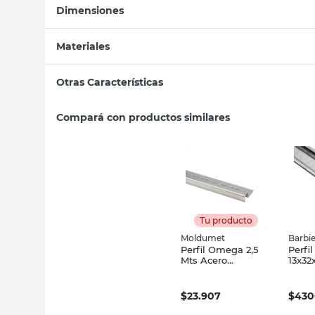
Dimensiones
Materiales
Otras Características
Compará con productos similares
Tu producto
Moldumet
Barbie
Perfil Omega 2,5
Perfi
Mts Acero
13x32
Inoxidable
0.5 M
Moldumet
$
23.907
$
430