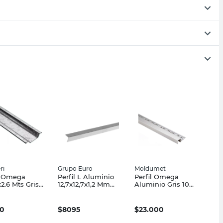
ri
Grupo Euro
Moldumet
l Omega
Perfil L Aluminio
Perfil Omega
x2.6 Mts Gris
12,7x12,7x1,2 Mm
Aluminio Gris 10
m Barbieri
Gris Grupo Euro
Mm x 2,5 Mts
Moldumet
0
$
8095
$
23.000