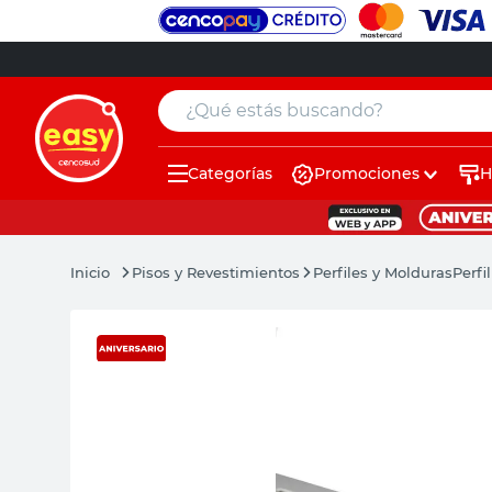
¿Qué estás buscando?
Categorías
Promociones
H
muebles
pintura
Pisos y Revestimientos
Perfiles y Molduras
Perfi
escritorio
puertas
placard
sillon
espejo