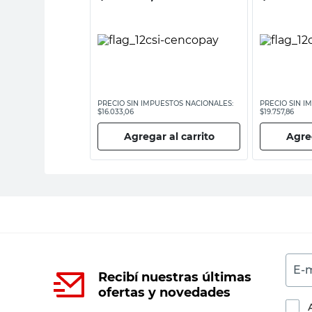
ESTOS NACIONALES:
PRECIO SIN IMPUESTOS NACIONALES:
PRECIO SIN I
$16.033,06
$19.757,86
 al carrito
Agregar al carrito
Agreg
E-m
Recibí nuestras últimas
ofertas y novedades