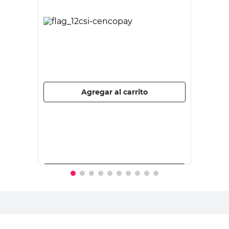
OBLAK
Zócalo 240 Cm Eps Sl51 Gn Blanco
Oblak
$
11.673,00
PRECIO SIN IMPUESTOS NACIONALES:
$9809,92
Agregar al carrito