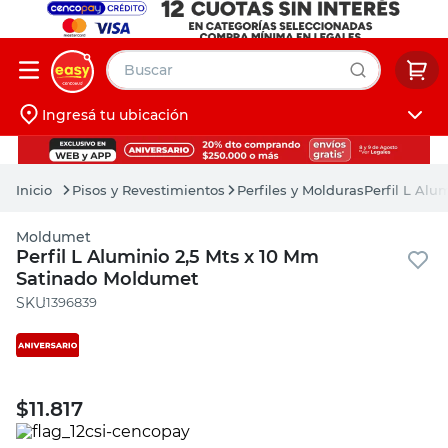
Buscar
Ingresá tu ubicación
muebles
Iniciá sesión
pintura
Pisos y Revestimientos
Perfiles y Molduras
Perfil L Alu
escritorio
Moldumet
puertas
Perfil L Aluminio 2,5 Mts x 10 Mm
Satinado Moldumet
placard
:
1396839
$
11.817