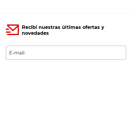
Recibí nuestras últimas ofertas y
novedades
E-mail
DNI
Acepto los
Términos y Condiciones.
Suscribirme
Compra Online