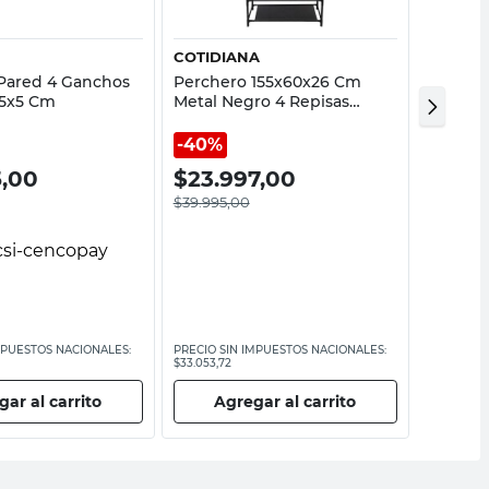
COTIDIANA
CASALI
Pared 4 Ganchos
Perchero 155x60x26 Cm
Perche
x5x5 Cm
Metal Negro 4 Repisas
46X40X
Cotidiana
Casaliv
40%
5,00
$
23.997,00
$
60.
$
39.995,00
MPUESTOS NACIONALES:
PRECIO SIN IMPUESTOS NACIONALES:
PRECIO SI
$33.053,72
$49.830,58
ar al carrito
Agregar al carrito
Ag