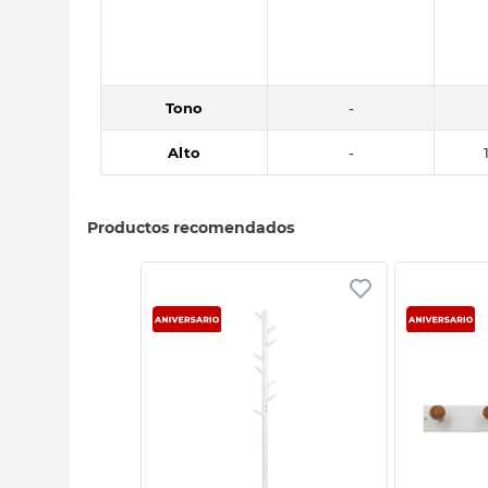
Tono
-
Alto
-
Productos recomendados
sta rápida
Vista rápida