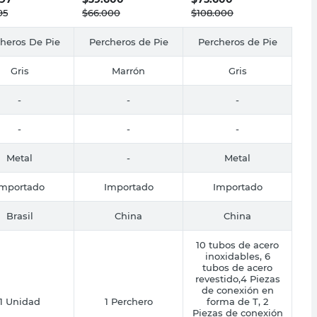
95
$
66.000
$
108.000
heros De Pie
Percheros de Pie
Percheros de Pie
Gris
Marrón
Gris
-
-
-
-
-
-
Metal
-
Metal
Importado
Importado
Importado
Brasil
China
China
10 tubos de acero
inoxidables, 6
tubos de acero
revestido,4 Piezas
de conexión en
1 Unidad
1 Perchero
forma de T, 2
Piezas de conexión