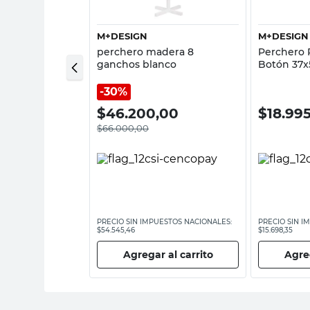
M+DESIGN
M+DESIGN
de Zapatos 10
perchero madera 8
Perchero 
ganchos blanco
Botón 37
30%
,00
$
46.200,00
$
18.99
$
66.000,00
ESTOS NACIONALES:
PRECIO SIN IMPUESTOS NACIONALES:
PRECIO SIN I
$54.545,46
$15.698,35
 al carrito
Agregar al carrito
Agreg