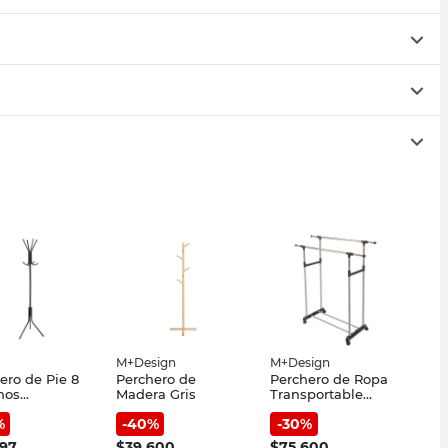
M+Design
M+Design
ero de Pie 8
Perchero de
Perchero de Ropa
hos
Madera Gris
Transportable
0x47x47 Cm
Doble
%
-
40
%
-
30
%
 Gris
297
$
39.600
$
75.600