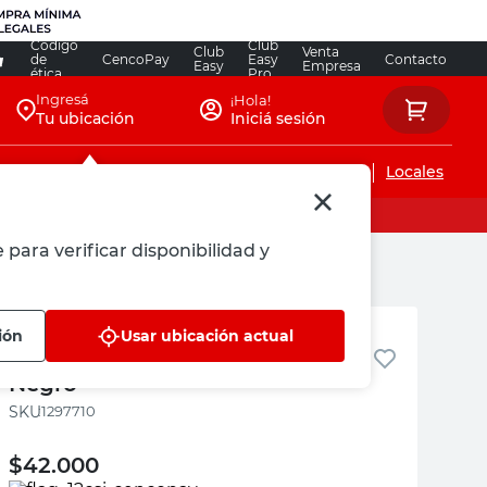
Código
Club
Club
Venta
de
CencoPay
Easy
Contacto
Easy
Empresa
ética
Pro
Ingresá
¡Hola!
Tu ubicación
Iniciá sesión
Servicios de instalaciones
Locales
 para verificar disponibilidad y
M+Design
ión
Usar ubicación actual
Perchero Pie Metal 12 Ganchos
Negro
:
1297710
$
42.000