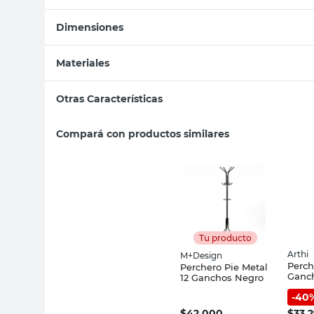
Dimensiones
Materiales
Otras Características
Compará con productos similares
Tu producto
Arthi
M+Design
Perch
Perchero Pie Metal
Ganc
12 Ganchos Negro
171,5
-
40
Metal
$
42.000
$
33.