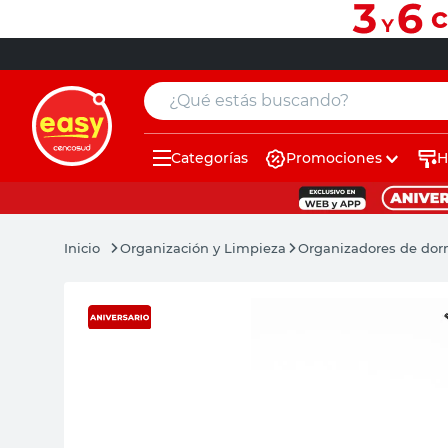
¿Qué estás buscando?
Categorías
Promociones
H
muebles
pintura
Organización y Limpieza
Organizadores de dor
escritorio
puertas
placard
sillon
espejo