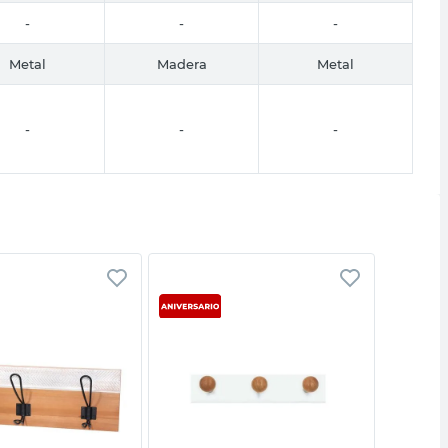
-
-
-
Metal
Madera
Metal
-
-
-
Vista rápida
Vista rápida