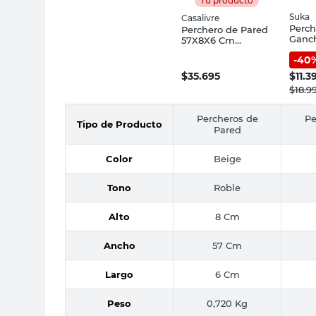
Tu producto
Suka
Casalivre
Perch
Perchero de Pared
Ganch
57X8X6 Cm
Cm M
Madera Roble
-
40
Mate
Casalivre
$
35.695
$
11.3
$
18.9
Percheros de
Pe
Tipo de Producto
Pared
Color
Beige
Tono
Roble
Alto
8 Cm
Ancho
57 Cm
Largo
6 Cm
Peso
0,720 Kg