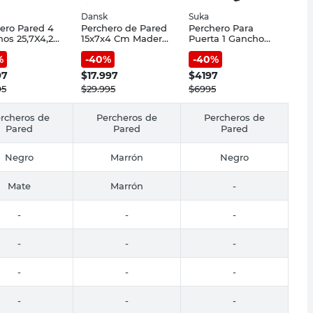
Dansk
Suka
ero Pared 4
Perchero de Pared
Perchero Para
os 25,7X4,2
15x7x4 Cm Madera
Puerta 1 Gancho
etal Negro
Marrón 4 Ganchos
9x4,5x27 Cm Metal
%
-
40
%
-
40
%
 Suka
Dansk
Negro Zuka
97
$
17.997
$
4197
95
$
29.995
$
6995
rcheros de
Percheros de
Percheros de
Pared
Pared
Pared
Negro
Marrón
Negro
Mate
Marrón
-
-
-
-
-
-
-
-
-
-
-
-
-