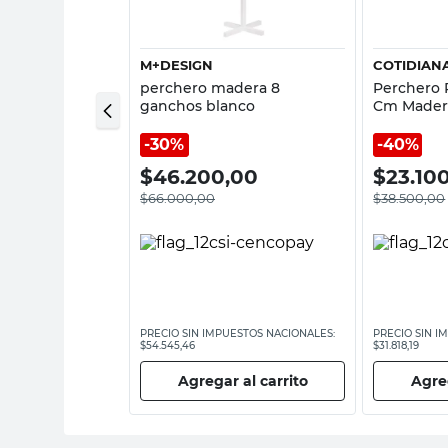
M+DESIGN
COTIDIAN
a Puerta 8
perchero madera 8
Perchero 
x29x5 Cm
ganchos blanco
Cm Mader
Ganchos C
30%
40%
00
$
46.200,00
$
23.10
$
66.000,00
$
38.500,00
ESTOS NACIONALES:
PRECIO SIN IMPUESTOS NACIONALES:
PRECIO SIN I
$54.545,46
$31.818,19
 al carrito
Agregar al carrito
Agreg