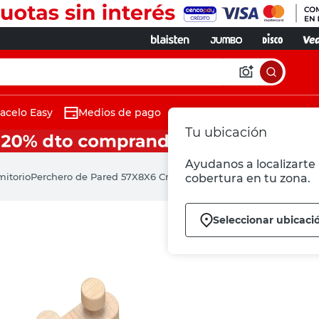
acelo Easy
Medios de pago
Tu ubicación
Ayudanos a localizarte 
mitorio
Perchero de Pared 57X8X6 Cm Madera Roble Casalivre
cobertura en tu zona.
Seleccionar ubicaci