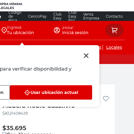
Código
Club
Club
Venta
de
CencoPay
Easy
Contacto
Easy
Empresa
ética
Pro
Ingresá
¡Hola!
Tu ubicación
Iniciá sesión
Servicios de instalaciones
Locales
para verificar disponibilidad y
Casalivre
ón
Usar ubicación actual
Perchero de Pared 57X8X6 Cm
Madera Roble Casalivre
:
1408429
$
35.695