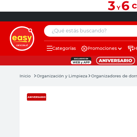
¿Qué estás buscando?
Categorías
Promociones
H
muebles
pintura
Organización y Limpieza
Organizadores de dor
escritorio
puertas
placard
sillon
espejo