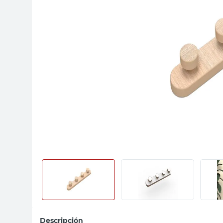
sillas
vanitory
ceramica
Descripción