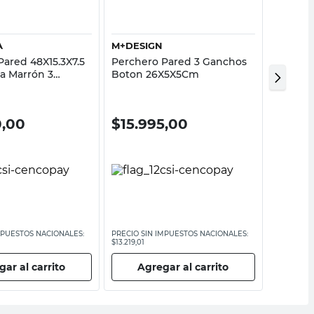
A
M+DESIGN
DANSK
Pared 48X15.3X7.5
Perchero Pared 3 Ganchos
Perche
a Marrón 3
Boton 26X5X5Cm
30X8 Cm
otidiana
Dansk
0,00
$
15.995,00
$
28.
MPUESTOS NACIONALES:
PRECIO SIN IMPUESTOS NACIONALES:
PRECIO SI
$13.219,01
$21.896,70
ar al carrito
Agregar al carrito
Ag