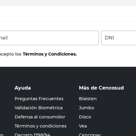
ail
DNI
Acepto los
Términos y Condiciones.
Ayuda
Más de Cencosud
Preguntas Frecuentes
Blaisten
Validación Biométrica
Jumbo
Defensa al consumidor
Disco
Términos y condiciones
Vea
es
Decreto 1798/94
Cencopay