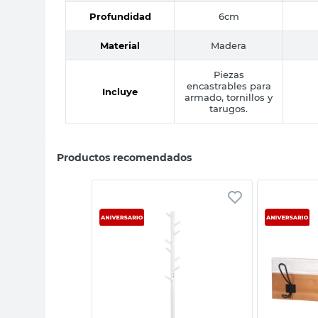
Profundidad
6cm
Material
Madera
Piezas
encastrables para
Incluye
armado, tornillos y
tarugos.
Productos recomendados
sta rápida
Vista rápida