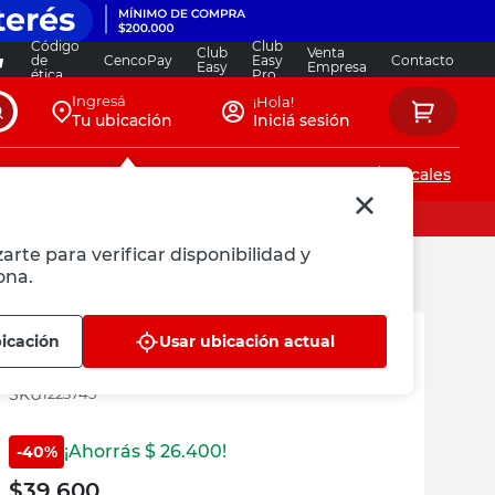
Código
Club
Club
Venta
de
CencoPay
Easy
Contacto
Easy
Empresa
ética
Pro
Ingresá
¡Hola!
Tu ubicación
Iniciá sesión
Servicios de instalaciones
Locales
arte para verificar disponibilidad y
ona.
M+Design
bicación
Usar ubicación actual
Perchero de Madera Gris
:
1223745
¡Ahorrás $
26.400
!
-
40
%
$
39.600