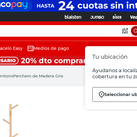
acelo Easy
Medios de pago
Tu ubicación
Ayudanos a localiz
mitorio
Perchero de Madera Gris
cobertura en tu z
Seleccionar u