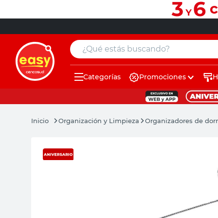
¿Qué estás buscando?
Categorías
Promociones
H
muebles
pintura
Organización y Limpieza
Organizadores de dor
escritorio
puertas
placard
sillon
espejo