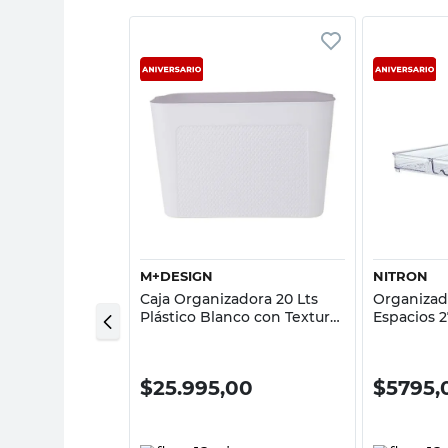
sta rápida
Vista rápida
NALIA DORA
M+DESIGN
NITRON
 Colgante 6
Caja Organizadora 20 Lts
Organizad
29x122 Cm Tela
Plástico Blanco con Textura
Espacios 
z Analia Dora
M+Design
Polipropi
Nitron
00
$
25.995,00
$
5795,