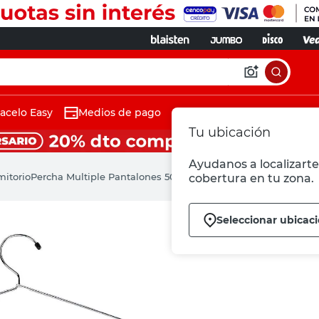
acelo Easy
Medios de pago
Tu ubicación
Ayudanos a localizarte 
mitorio
Percha Multiple Pantalones 50x40x1 Cm Acero Cromado Ord
cobertura en tu zona.
Seleccionar ubicac