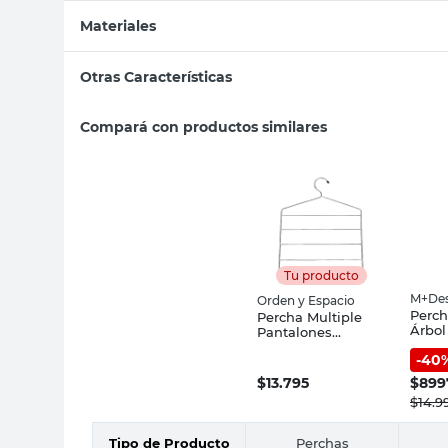
Materiales
Otras Características
Compará con productos similares
Tu producto
M+Des
Orden y Espacio
Perch
Percha Multiple
Árbol
Pantalones
Mader
50x40x1 Cm Acero
-
40
M+De
Cromado Orden y
Espacio
$
13.795
$
899
$
14.9
Tipo de Producto
Perchas