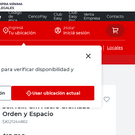
Código
Club
Club
Venta
de
CencoPay
Easy
Contacto
Easy
Empresa
ética
Pro
Ingresá
¡Hola!
Tu ubicación
Iniciá sesión
Servicios de instalaciones
Locales
para verificar disponibilidad y
en y Espacio
Orden y Espacio
ión
Usar ubicación actual
Percha Multiple Pantalones
50x40x1 Cm Acero Cromado
Orden y Espacio
:
1244862