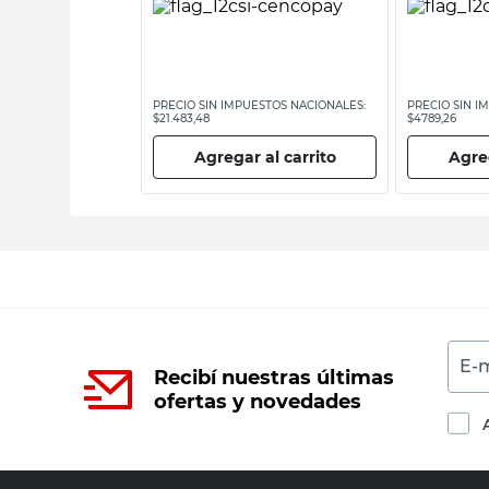
ESTOS NACIONALES:
PRECIO SIN IMPUESTOS NACIONALES:
PRECIO SIN I
$21.483,48
$4789,26
 al carrito
Agregar al carrito
Agreg
E-m
Recibí nuestras últimas
ofertas y novedades