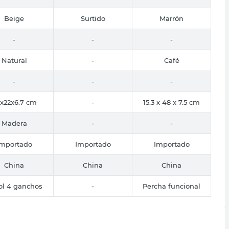
Beige
Surtido
Marrón
-
-
-
Natural
-
Café
-
-
-
x22x6.7 cm
-
15.3 x 48 x 7.5 cm
Madera
-
-
Importado
Importado
Importado
China
China
China
ol 4 ganchos
-
Percha funcional