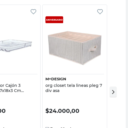
Vista rápida
Vista rápida
M+DESIGN
COTIDI
or Cajón 3
org closet tela lineas pleg 7
Canasto
27x18x3 Cm
div asa
Polipro
leno Transparente
00
$
24.000,00
$
18.