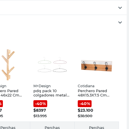
ign
M+Design
Cotidiana
ero Pared
pdq pack 10
Perchero Pared
 46x22 Cm
colgadores metal
48X15.3X7.5 Cm
a Natural
anti. colo
Madera Marrón 3
%
-
40
%
-
40
%
sign
Ganchos Cotidiana
7
$
8397
$
23.100
95
$
13.995
$
38.500
Perchas
Perchas
Perchas