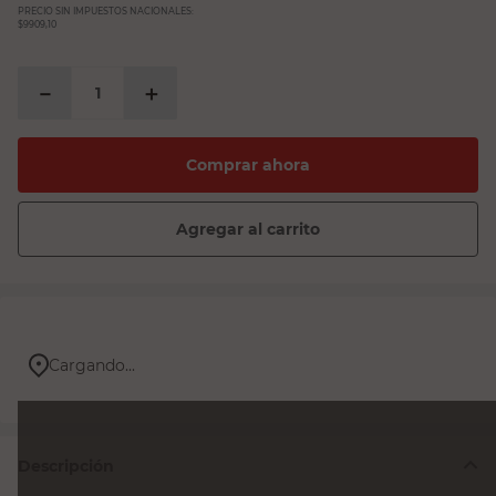
PRECIO SIN IMPUESTOS NACIONALES:
$9909,10
－
＋
Comprar ahora
Agregar al carrito
Cargando...
Descripción