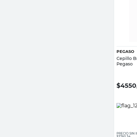
PEGASO
Cepillo 
Pegaso
$
4550
PRECIO SIN
$3760,34