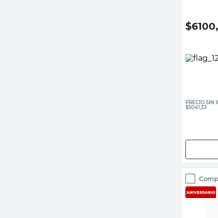
$
6100
PRECIO SIN
$5041,33
Comp