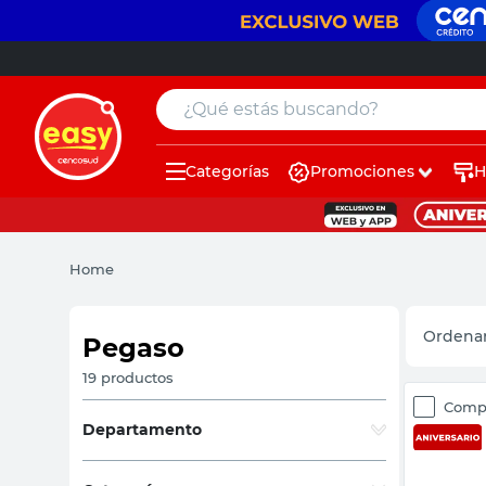
¿Qué estás buscando?
Categorías
Promociones
H
muebles
pintura
Home
escritorio
puertas
Pegaso
placard
19
productos
Comp
sillon
Departamento
espejo
Herramientas
(
19
)