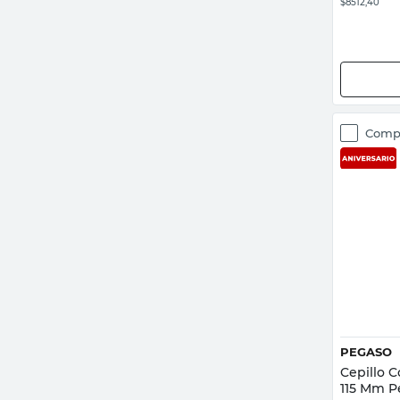
$8512,40
Comp
PEGASO
Cepillo 
115 Mm P