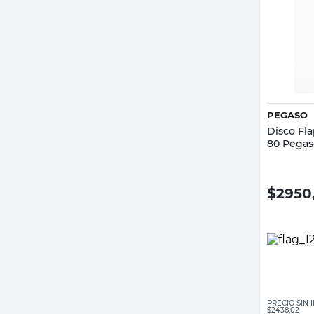
PEGASO
Disco Fl
80 Pegas
$
2950
PRECIO SIN
$2438,02