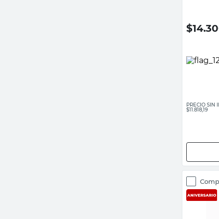
$
14.3
PRECIO SIN
$11.818,19
Comp