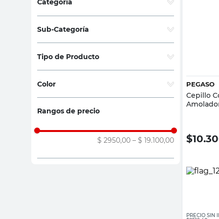
Categoría
sillas
Accesorios
(
19
)
ceramica
Sub-Categoría
vanitory
Accesorios Amoladoras
(
11
)
Tipo de Producto
Accesorios Taladros
(
8
)
Cepillo de Acero
(
11
)
Color
PEGASO
Discos de Lija
(
5
)
Cepillo 
Gris
(
7
)
Repuestos Herramientas Manuales
Amolado
Rangos de precio
(
2
)
Negro
(
5
)
Discos y Braseros
(
1
)
Surtido
(
3
)
$
10.3
$ 2950,00
–
$ 19.100,00
Amarillo
(
3
)
Rojo
(
1
)
PRECIO SIN