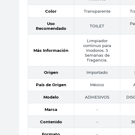
Color
Transparente
Tr
Uso
Pa
TOILET
Recomendado
Limpiador
continuo para
Más Información
Inodoros. 5
Semanas de
fragancia.
Origen
Importado
País de Origen
México
Modelo
ADHESIVOS
DIS
Marca
-
Contenido
-
36
Formato
-