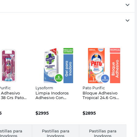
urific
Lysoform
Pato Purific
 Adhesivo
Limpia Inodoros
Bloque Adhesivo
l 38 Grs Pato
Adhesivo Con
Tropical 24.6 Grs
c
Activos 30 Grs
Pato Purific
Lysoform
5
$
2995
$
2895
stillas para
Pastillas para
Pastillas para
Inodoros
Inodoros
Inodoros