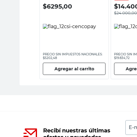
00
$
6295,00
$
14.40
$
24.000,0
ESTOS NACIONALES:
PRECIO SIN IMPUESTOS NACIONALES:
PRECIO SIN I
$5202,48
$19.834,72
 al carrito
Agregar al carrito
Agreg
E-m
Recibí nuestras últimas