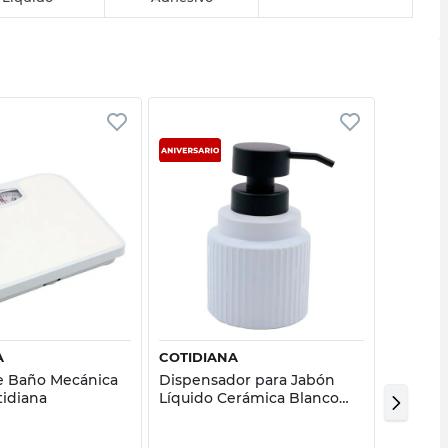
Vista rápida
Vista rápida
A
COTIDIANA
COTIDI
e Baño Mecánica
Dispensador para Jabón
Dispens
tidiana
Líquido Cerámica Blanco
Cerámic
Cotidiana
Beige C
40%