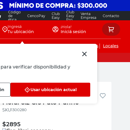
Código
Club
Club
Venta
de
CencoPay
Easy
Contacto
Easy
Empresa
ética
Pro
Ingresá
¡Hola!
Tu ubicación
Iniciá sesión
Servicios de instalaciones
Locales
para verificar disponibilidad y
Pato Purific
ón
Usar ubicación actual
Canasta Adhesiva Inodoro
Floral 6.2 Grs Pato Purific
:
1300280
$
2895