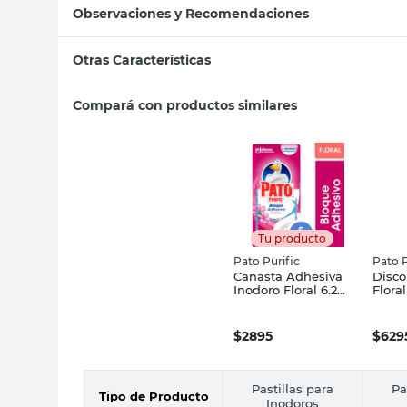
Observaciones y Recomendaciones
Otras Características
Compará con productos similares
Tu producto
Pato Purific
Pato P
Canasta Adhesiva
Disco
Inodoro Floral 6.2
Flora
Grs Pato Purific
Purifi
$
2895
$
629
Pastillas para
Pa
Tipo de Producto
Inodoros