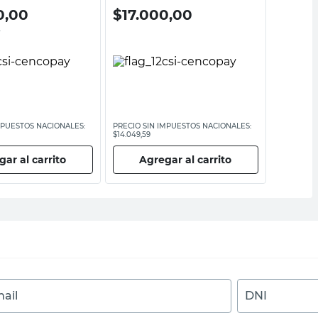
0,00
$
17.000,00
$
839
0
$
13.995,
MPUESTOS NACIONALES:
PRECIO SIN IMPUESTOS NACIONALES:
$14.049,59
ar al carrito
Agregar al carrito
Ag
ail
DNI