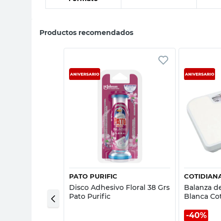
Productos recomendados
sta rápida
Vista rápida
A
PATO PURIFIC
COTIDIAN
ástica Wc con
Disco Adhesivo Floral 38 Grs
Balanza d
Pato Purific
Blanca Co
40%