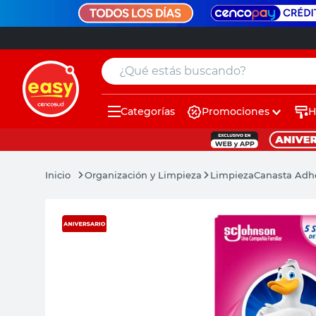
¿Qué estás buscando?
Categorías
Promociones
H
muebles
pintura
Organización y Limpieza
Limpieza
Canasta Adhes
escritorio
puertas
placard
sillon
espejo