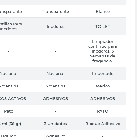
ansparente
Transparente
Blanco
stillas Para
Inodoros
TOILET
Inodoros
Limpiador
continuo para
-
-
Inodoros. 5
Semanas de
fragancia.
Nacional
Nacional
Importado
Argentina
Argentina
México
COS ACTIVOS
ADHESIVOS
ADHESIVOS
Pato
-
PATO
 ml (38 gr)
3 Unidades
Bloque Adhesivo
Líquido
Adhesivo
-