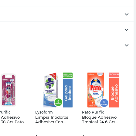
urific
Lysoform
Pato Purific
 Adhesivo
Limpia Inodoros
Bloque Adhesivo
l 38 Grs Pato
Adhesivo Con
Tropical 24.6 Grs
c
Activos 30 Grs
Pato Purific
Lysoform