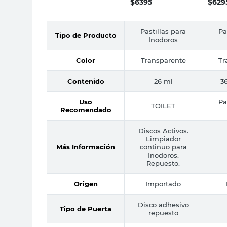
$
6395
$
629
Pastillas para
Pa
Tipo de Producto
Inodoros
Color
Transparente
Tr
Contenido
26 ml
36
Uso
Pa
TOILET
Recomendado
Discos Activos.
Limpiador
Más Información
continuo para
Inodoros.
Repuesto.
Origen
Importado
Disco adhesivo
Tipo de Puerta
repuesto