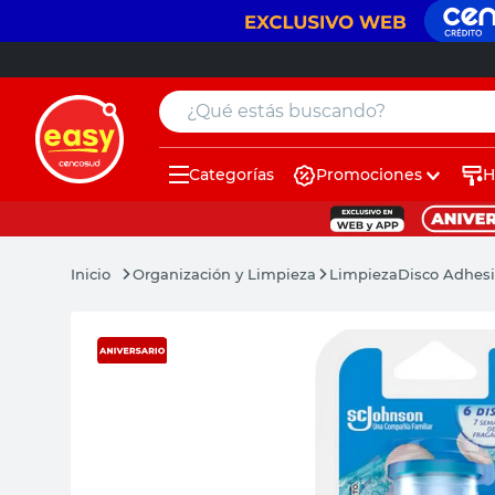
¿Qué estás buscando?
Categorías
Promociones
H
muebles
pintura
Organización y Limpieza
Limpieza
Disco Adhesi
escritorio
puertas
placard
sillon
espejo