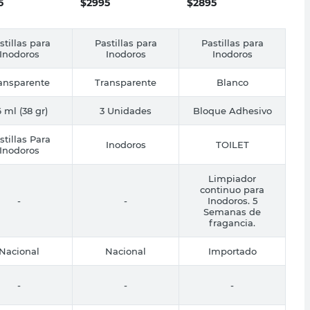
5
$
2995
$
2895
stillas para
Pastillas para
Pastillas para
Inodoros
Inodoros
Inodoros
ansparente
Transparente
Blanco
 ml (38 gr)
3 Unidades
Bloque Adhesivo
stillas Para
Inodoros
TOILET
Inodoros
Limpiador
continuo para
-
-
Inodoros. 5
Semanas de
fragancia.
Nacional
Nacional
Importado
-
-
-