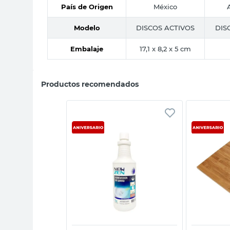
País de Origen
México
Modelo
DISCOS ACTIVOS
DIS
Embalaje
17,1 x 8,2 x 5 cm
Productos recomendados
sta rápida
Vista rápida