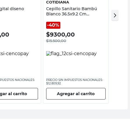
COTIDIANA
NEW Z
gital diseno
Cepillo Sanitario Bambú
Destapa
Blanco 36.5x9.2 Cm
Acción 
Cotidiana
40%
7,00
$
9300,00
$
539
$
15.500,00
MPUESTOS NACIONALES:
PRECIO SIN IMPUESTOS NACIONALES:
PRECIO SI
$12.809,92
$4458,68
ar al carrito
Agregar al carrito
Ag