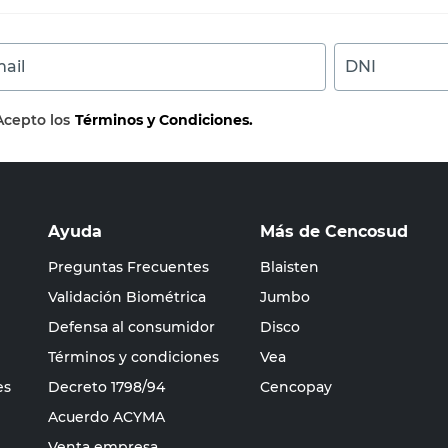
ail
DNI
Acepto los
Términos y Condiciones.
Ayuda
Más de Cencosud
Preguntas Frecuentes
Blaisten
Validación Biométrica
Jumbo
Defensa al consumidor
Disco
Términos y condiciones
Vea
es
Decreto 1798/94
Cencopay
Acuerdo ACYMA
Venta empresa