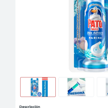
sillas
ceramica
vanitory
Descripción