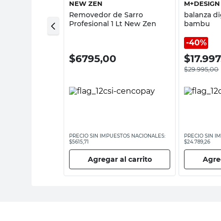
C
NEW ZEN
M+DESIGN
esiva Inodoro
Removedor de Sarro
balanza di
 Pato Purific
Profesional 1 Lt New Zen
bambu
40%
0
$
6795,00
$
17.99
$
29.995,00
ESTOS NACIONALES:
PRECIO SIN IMPUESTOS NACIONALES:
PRECIO SIN I
$5615,71
$24.789,26
 al carrito
Agregar al carrito
Agreg