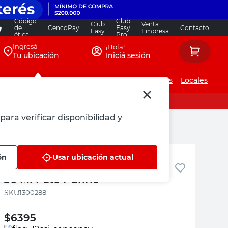
Código
Club
Club
Venta
de
CencoPay
Easy
Contacto
Easy
Empresa
ética
Pro
Ingresá
¡Hola!
Tu ubicación
Iniciá sesión
Servicios de instalaciones
Locales
para verificar disponibilidad y
Pato Purific
ón
Usar ubicación actual
Disco Adhesivo Inodoro Marina
36 Ml Pato Purific
:
1300288
$
6395