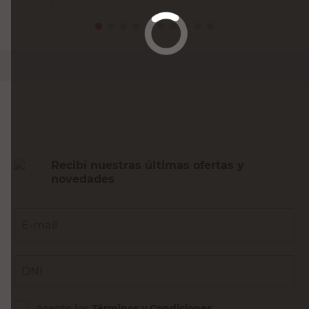
PRECIO SIN IMPUESTOS NACIONALES:
$19.008,27
Agregar al carrito
Recibí nuestras últimas ofertas y
novedades
E-mail
DNI
Acepto los
Términos y Condiciones.