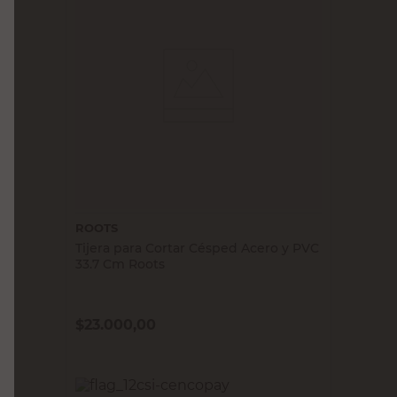
ROOTS
Tijera para Cortar Césped Acero y PVC
33.7 Cm Roots
$
23.000,00