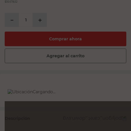
$30.578,52
－
＋
Comprar ahora
Agregar al carrito
Cargando...
Descripción