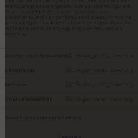
construcción metálica garantiza resistencia y durabilidad,
mientras que su asa ergonómica te permite trabajar con
mayor comodidad. Es el instrumento ideal para
mantener tu jardín en perfectas condiciones. Aprovechá
para conseguir tu pala Roots y hacé tu compra ahora con
retiro en el punto de entrega más próximo o envío a
domicilio.
Características Destacadas
Dimensiones
Materiales
Otras Características
Compará con productos similares