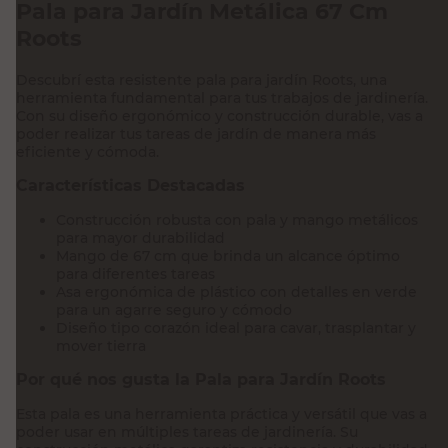
Pala para Jardín Metálica 67 Cm
Roots
Descubrí esta resistente pala para jardín Roots, una
herramienta fundamental para tus trabajos de jardinería.
Con su diseño ergonómico y construcción durable, vas a
poder realizar tus tareas de jardín de manera más
eficiente y cómoda.
Características Destacadas
Construcción robusta con pala y mango metálicos
para mayor durabilidad
Mango de 67 cm que brinda un alcance óptimo
para diferentes tareas
Asa ergonómica de plástico con detalles en verde
para un agarre seguro y cómodo
Diseño tipo corazón ideal para cavar, trasplantar y
mover tierra
Por qué nos gusta la Pala para Jardín Roots
Esta pala es una herramienta práctica y versátil que vas a
poder usar en múltiples tareas de jardinería. Su