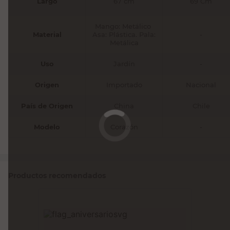
Largo
67 cm
69 Cm
Mango: Metálico
Material
Asa: Plástica. Pala:
-
Metálica
Uso
Jardín
-
Origen
Importado
Nacional
País de Origen
China
Chile
Modelo
Corazón
-
Productos recomendados