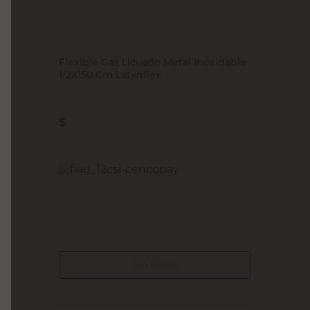
LATYNFLEX
Flexible Gas Licuado Metal Inoxidable
1/2X150 Cm Latynflex
$
40.160,00