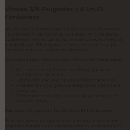
Virolas 3/8 Pulgadas x 6 Un El
Fontanero
Las virolas El Fontanero son un conjunto de elementos
de plomería fundamentales para asegurar conexiones
duraderas y herméticas en tus instalaciones. Este set de
6 unidades de 3/8 pulgadas te brinda la precisión que
necesitás para tus trabajos de plomería.
Características Destacadas Virolas El Fontanero
Set completo de 6 virolas de 3/8 pulgadas para
múltiples aplicaciones.
Fabricación nacional de alta calidad marca K3H.
Acabado en color gris que asegura resistencia a la
corrosión.
Dimensiones precisas para un ajuste perfecto en
las conexiones.
Por qué nos gustan las Virolas El Fontanero
Estas virolas son indispensables para lograr conexiones
seguras y duraderas en tus instalaciones de plomería. Su