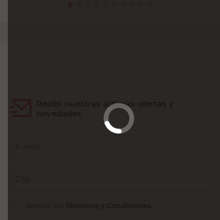
PRECIO SIN IMPUESTOS NACIONALES:
$33.190,09
Agregar al carrito
Recibí nuestras últimas ofertas y
novedades
E-mail
DNI
Acepto los
Términos y Condiciones.