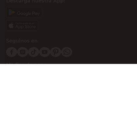
Descargá nuestra App!
Seguinos en
Medios de pago
Atención al cliente
0810-999-EASY(3279)
0800-555-0055
Botón de arrepentimiento