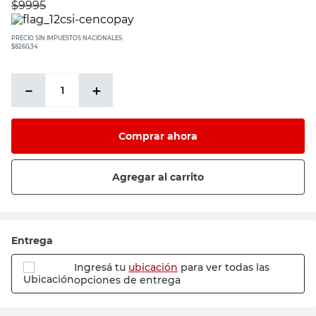
$
9995
PRECIO SIN IMPUESTOS NACIONALES:
$8260,34
－
＋
Comprar ahora
Agregar al carrito
Entrega
Ingresá tu
ubicación
para ver todas las
opciones de entrega