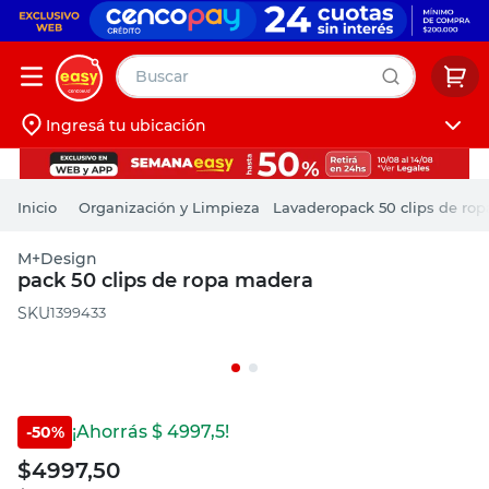
Buscar
Ingresá tu ubicación
muebles
Iniciá sesión
pintura
Organización y Limpieza
Lavadero
pack 50 clips de ro
escritorio
M+Design
puertas
pack 50 clips de ropa madera
placard
:
1399433
¡Ahorrás $
4997,5
!
-
50
%
$
4997,50