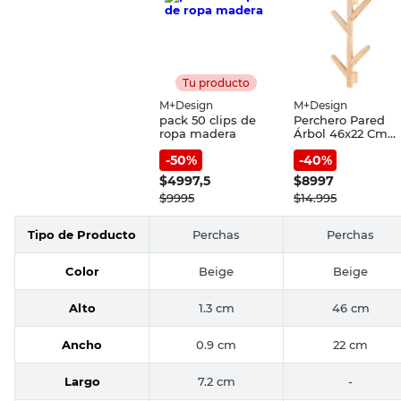
Tu producto
M+Design
M+Design
pack 50 clips de
Perchero Pared
ropa madera
Árbol 46x22 Cm
Madera Natural
-
50
%
-
40
%
M+Design
$
4997,5
$
8997
$
9995
$
14.995
Tipo de Producto
Perchas
Perchas
Color
Beige
Beige
Alto
1.3 cm
46 cm
Ancho
0.9 cm
22 cm
Largo
7.2 cm
-