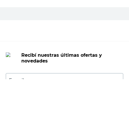
PRECIO SIN IMPUESTOS NACIONALES:
$14.871,91
Agregar al carrito
Recibí nuestras últimas ofertas y
novedades
E-mail
DNI
Acepto los
Términos y Condiciones.