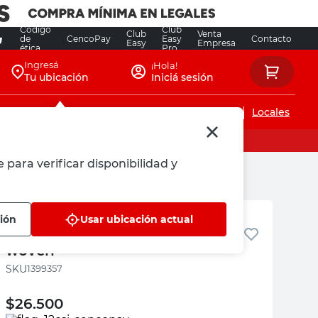
Código
Club
Club
Venta
de
CencoPay
Easy
Contacto
Easy
Empresa
ética
Pro
Ingresá
¡Hola!
Tu ubicación
Iniciá sesión
Servicios de instalaciones
Locales
 para verificar disponibilidad y
M+Design
ión
Usar ubicación actual
pack 3 org de ropa interior non
woven
:
1399357
$
26.500