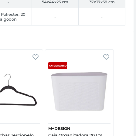
-
54x44x23 cm
37x37x38 cm
Poliéster, 20
-
-
algodón
Vista rápida
Vista rápida
M+DESIGN
ORDEN
chas Terciopelo
Caja Organizadora 20 Lts
Gancho 