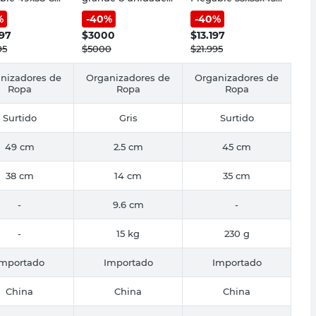
ster Estampa
Cotidiana
Cm Poliéster
%
-
40
%
-
40
%
e Cotidiana
Negro/Blanco
Panda Cotidiana
797
$
3000
$
13.197
95
$
5000
$
21.995
nizadores de
Organizadores de
Organizadores de
Ropa
Ropa
Ropa
Surtido
Gris
Surtido
49 cm
2.5 cm
45 cm
38 cm
14 cm
35 cm
-
9.6 cm
-
-
15 kg
230 g
Importado
Importado
Importado
China
China
China