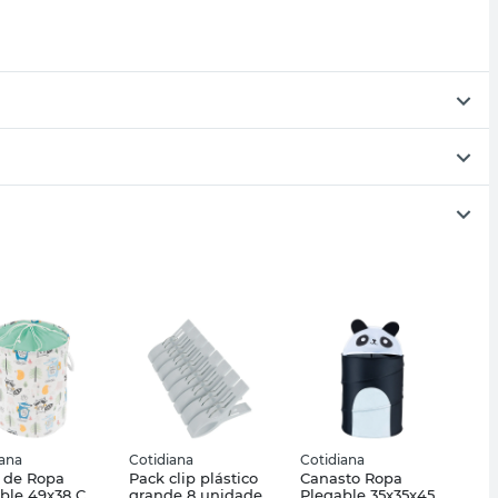
iana
Cotidiana
Cotidiana
 de Ropa
Pack clip plástico
Canasto Ropa
ble 49x38 Cm
grande 8 unidades
Plegable 35x35x45