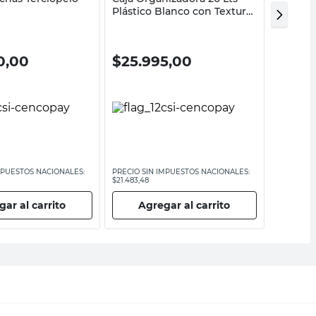
Plástico Blanco con Textura
Doble 8
M+Design
Blanco
40%
0,00
$
25.995,00
$
419
$
6995,0
MPUESTOS NACIONALES:
PRECIO SIN IMPUESTOS NACIONALES:
PRECIO SI
$21.483,48
$5781
ar al carrito
Agregar al carrito
Ag