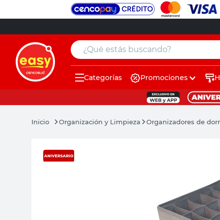
¿Qué estás buscando?
Categorías
Promociones
H
muebles
pintura
Organización y Limpieza
Organizadores de dor
escritorio
puertas
placard
sillon
espejo