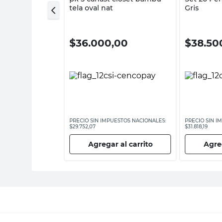
Transparente
tela oval nat
Gris
0
$
36.000,00
$
38.50
ESTOS NACIONALES:
PRECIO SIN IMPUESTOS NACIONALES:
PRECIO SIN I
$29.752,07
$31.818,19
 al carrito
Agregar al carrito
Agreg