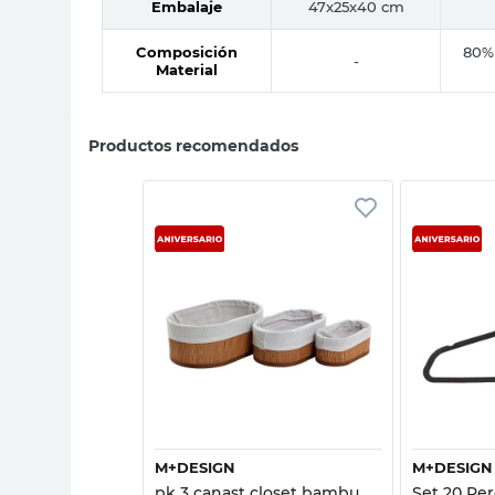
Embalaje
47x25x40 cm
Composición
80% 
-
Material
Productos recomendados
sta rápida
Vista rápida
M+DESIGN
M+DESIGN
ío 45x65 Cm
pk 3 canast closet bambu
Set 20 Per