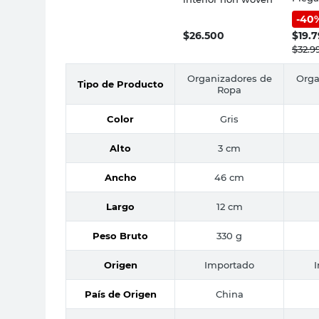
Polié
-
40
Bosqu
$
26.500
$
19.
$
32.9
Organizadores de
Orga
Tipo de Producto
Ropa
Color
Gris
Alto
3 cm
Ancho
46 cm
Largo
12 cm
Peso Bruto
330 g
Origen
Importado
País de Origen
China