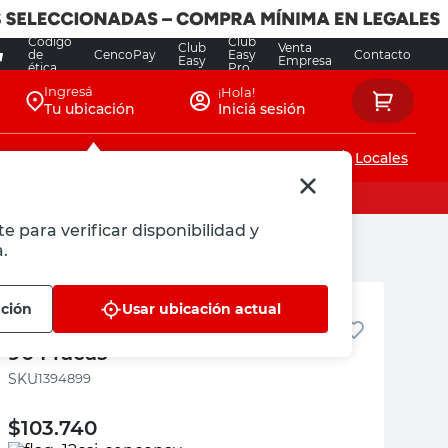
Código
Club
Club
Venta
de
CencoPay
Easy
Contacto
Easy
Empresa
ética
Pro
Ingresá
¡Hola!
Tu ubicación
Iniciá sesión
Servicios de instalaciones
Locales
e para verificar disponibilidad y
.
Fracas
ación
Usar ubicación actual
Ventana PVC 60x110 Cm Mco
90 Fracas
:
1394899
$
103.740