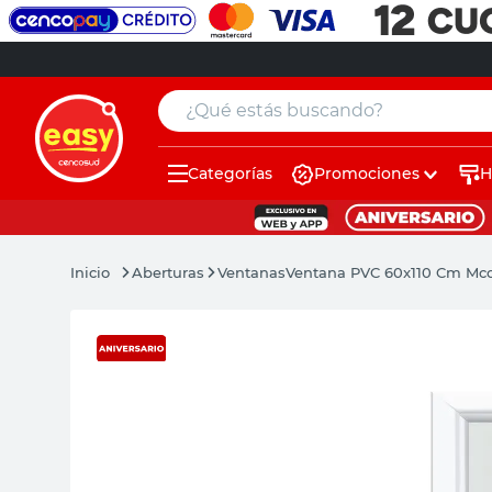
¿Qué estás buscando?
Categorías
Promociones
H
muebles
pintura
Aberturas
Ventanas
Ventana PVC 60x110 Cm Mco
escritorio
puertas
placard
espejo
sillas