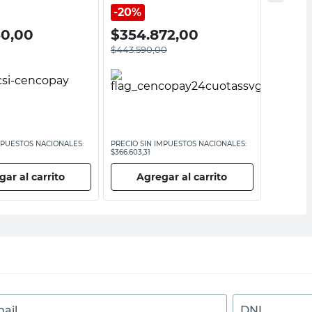
20%
60,00
$
354.872,00
$
218
$
443.590,00
MPUESTOS NACIONALES:
PRECIO SIN IMPUESTOS NACIONALES:
PRECIO SI
$366.603,31
$180.793,3
ar al carrito
Agregar al carrito
Ag
ail
DNI