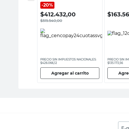
20%
,00
$
412.432,00
$
163.5
$
515.540,00
ESTOS NACIONALES:
PRECIO SIN IMPUESTOS NACIONALES:
PRECIO SIN I
$426.066,12
$135.173,56
 al carrito
Agregar al carrito
Agreg
E-m