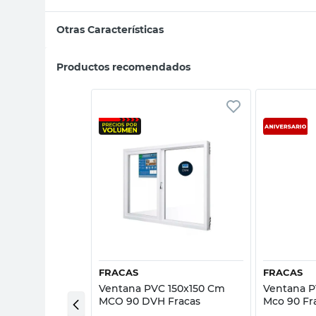
Otras Características
Productos recomendados
sta rápida
Vista rápida
FRACAS
FRACAS
 120x110 Cm
Ventana PVC 150x150 Cm
Ventana 
Patag Fracas
MCO 90 DVH Fracas
Mco 90 Fr