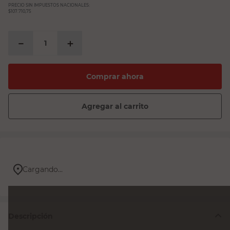
PRECIO SIN IMPUESTOS NACIONALES:
$107.710,75
－
＋
Comprar ahora
Agregar al carrito
Cargando...
Descripción