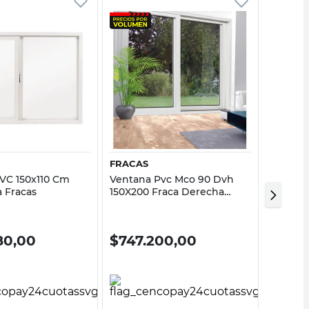
Vista rápida
Vista rápida
FRACAS
FRACAS
VC 150x110 Cm
Ventana Pvc Mco 90 Dvh
Ventan
 Fracas
150X200 Fraca Derecha
Corredi
Fracas
80,00
$
747.200,00
$
44.