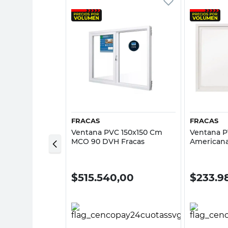
sta rápida
Vista rápida
FRACAS
FRACAS
 120x110 Cm
Ventana PVC 150x150 Cm
Ventana P
racas
MCO 90 DVH Fracas
Americana
,00
$
515.540,00
$
233.9