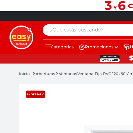
¿Qué estás buscando?
Categorías
Promociones
H
muebles
pintura
Aberturas
Ventanas
Ventana Fija PVC 120x60 Cm
escritorio
puertas
placard
espejo
sillas