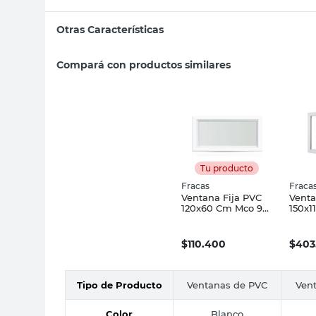
Otras Características
Compará con productos similares
Tu producto
Fracas
Fraca
Ventana Fija PVC
Vent
120x60 Cm Mco 90
150x1
Fracas
DVH B
$
110.400
$
403
Tipo de Producto
Ventanas de PVC
Ven
Color
Blanco