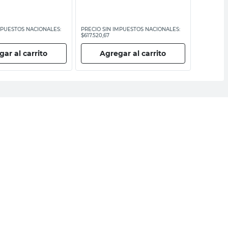
MPUESTOS NACIONALES:
PRECIO SIN IMPUESTOS NACIONALES:
PRECIO SI
$617.520,67
$36.991,74
ar al carrito
Agregar al carrito
Ag
ail
DNI
Acepto los
Términos y Condiciones.