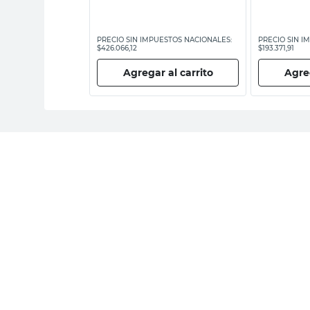
ESTOS NACIONALES:
PRECIO SIN IMPUESTOS NACIONALES:
PRECIO SIN I
$426.066,12
$193.371,91
 al carrito
Agregar al carrito
Agreg
E-m
Recibí nuestras últimas
ofertas y novedades