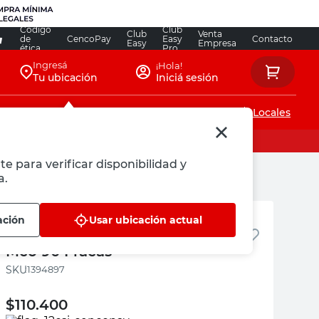
Código
Club
Club
Venta
de
CencoPay
Easy
Contacto
Easy
Empresa
ética
Pro
Ingresá
¡Hola!
Tu ubicación
Iniciá sesión
Servicios de instalaciones
Locales
te para verificar disponibilidad y
a.
Fracas
ación
Usar ubicación actual
Ventana Fija PVC 120x60 Cm
Mco 90 Fracas
:
1394897
$
110.400