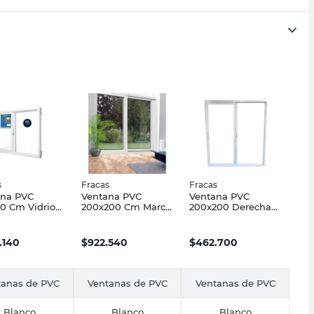
s
Fracas
Fracas
ana PVC
Ventana PVC
Ventana PVC
10 Cm Vidrio
200x200 Cm Marco
200x200 Derecha
lanco Fracas
DVH Fracas
FRACAS
.140
$
922.540
$
462.700
tanas de PVC
Ventanas de PVC
Ventanas de PVC
Blanco
Blanco
Blanco