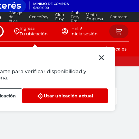
Código
Club
Club
Venta
de
CencoPay
Easy
Contacto
Easy
Empresa
ética
Pro
Ingresá
¡Hola!
Tu ubicación
Iniciá sesión
Servicios de instalaciones
Locales
arte para verificar disponibilidad y
ona.
icación
Usar ubicación actual