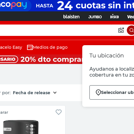
acelo Easy
Medios de pago
Tu ubicación
Ayudanos a localiz
cobertura en tu z
Seleccionar ub
Fecha de release
arar