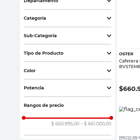
Departamento
sillas
Electrodomésticos
(
1
)
ceramica
Categoría
vanitory
Pequeños Electrodomésticos
(
1
)
Sub-Categoría
Cafeteras y pavas
(
1
)
Tipo de Producto
OSTER
Cafetera 
Cafeteras
(
1
)
BVSTEM6
Color
Negro
(
1
)
$
660.
Potencia
1050 W
(
1
)
Rangos de precio
$ 660.995,00
–
$ 661.000,00
PRECIO SIN