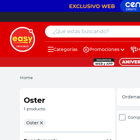
¿Qué estás buscando?
Categorías
Promociones
H
muebles
pintura
Home
escritorio
puertas
Oster
placard
1
producto
Comp
sillon
Oster
espejo