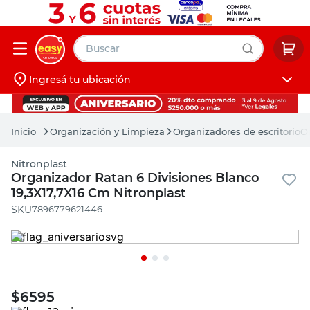
Buscar
Ingresá tu ubicación
muebles
Iniciá sesión
pintura
Organización y Limpieza
Organizadores de escritorio
Or
escritorio
Nitronplast
puertas
Organizador Ratan 6 Divisiones Blanco
19,3X17,7X16 Cm Nitronplast
placard
:
7896779621446
$
6595