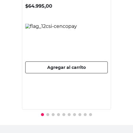
KIS
Carro Organizador Plástico 30x36x66
Cm Blanco/Gris Kis
$
64.995,00
PRECIO SIN IMPUESTOS NACIONALES:
$53.714,88