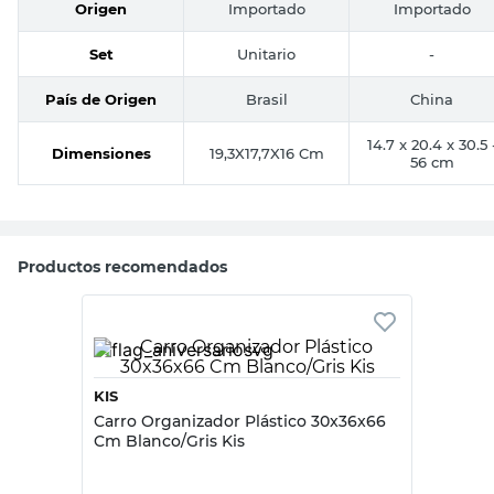
Origen
Importado
Importado
Set
Unitario
-
País de Origen
Brasil
China
14.7 x 20.4 x 30.5 
Dimensiones
19,3X17,7X16 Cm
56 cm
Productos recomendados