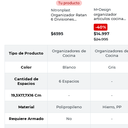
Tu producto
M+Design
Nitronplast
organizador
Organizador Ratan
articulos cocina
6 Divisiones
ajustable
Blanco
-
40
%
19,3X17,7X16 Cm
Nitronplast
$
6595
$
14.997
$
24.995
Organizadores de
Organizadores d
Tipo de Producto
Cocina
Cocina
Color
Blanco
Gris
Cantidad de
6 Espacios
-
Espacios
19,3X17,7X16 Cm
-
-
Material
Polipropileno
Hierro, PP
Requiere Armado
No
-