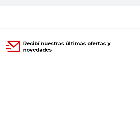
Agregar al carrito
Recibí nuestras últimas ofertas y
novedades
E-mail
DNI
Acepto los
Términos y Condiciones.
Suscribirme