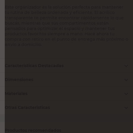
Este organizador es la solución perfecta para mantener
tu rutina de belleza ordenada y eficiente. El acrílico
transparente te permite encontrar rápidamente lo que
buscás, mientras que sus compartimentos están
pensados para optimizar el espacio y mantener tus
productos favoritos siempre a mano. Hacé ahora tu
compra con retiro en el punto de entrega más próximo o
envío a domicilio.
Características Destacadas
Dimensiones
Materiales
Otras Características
Productos recomendados