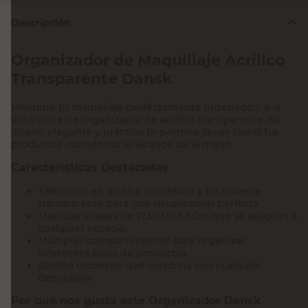
Descripción
Organizador de Maquillaje Acrílico
Transparente Dansk
Mantené tu maquillaje perfectamente ordenado y a la
vista con este organizador de acrílico transparente. Su
diseño elegante y práctico te permite tener todos tus
productos cosméticos al alcance de la mano.
Características Destacadas
Fabricado en acrílico resistente y totalmente
transparente para una visualización perfecta
Medidas ideales de 17,5x9,5x6,1 Cm que se adaptan a
cualquier espacio
Múltiples compartimentos para organizar
diferentes tipos de productos
Diseño moderno que combina con cualquier
decoración
Por qué nos gusta este Organizador Dansk