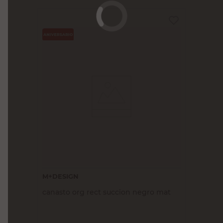
M+DESIGN
canasto org rect succion negro mat