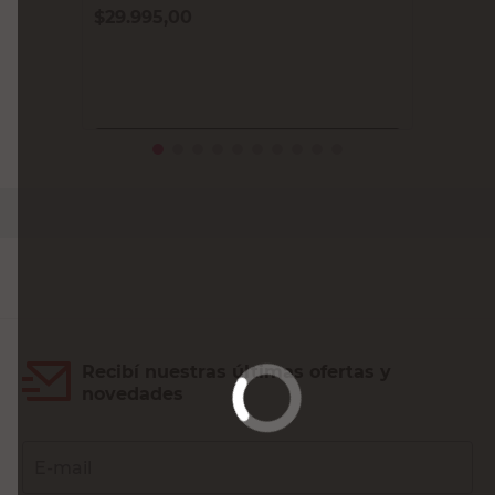
$
29.995,00
PRECIO SIN IMPUESTOS NACIONALES:
$24.789,26
Agregar al carrito
Recibí nuestras últimas ofertas y
novedades
E-mail