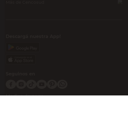
Más de Cencosud
Descargá nuestra App!
Seguinos en
Medios de pago
Atención al cliente
0810-999-EASY(3279)