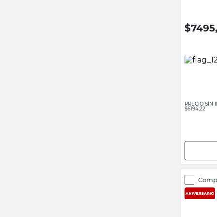
$
7495
PRECIO SIN
$6194,22
Comp