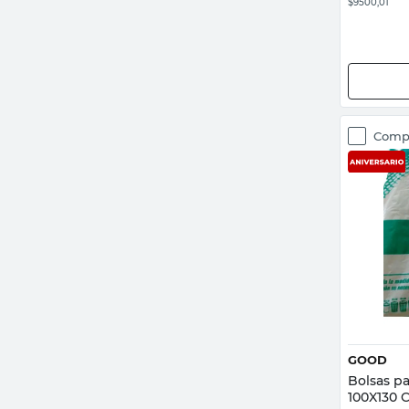
$9500,01
Comp
GOOD
Bolsas p
100X130 