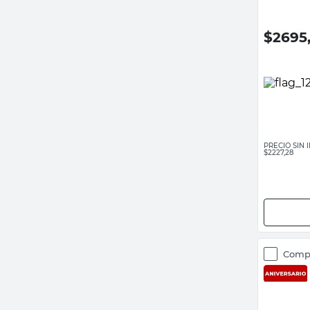
$
2695
PRECIO SIN
$2227,28
Comp