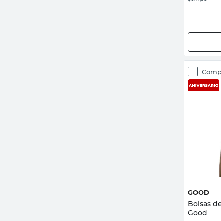
Comp
GOOD
Bolsas d
Good