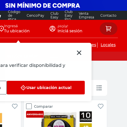
Código
Club
Club
Venta
de
CencoPay
Easy
Contacto
Easy
Empresa
ética
Pro
Ingresá
¡Hola!
Tu ubicación
Iniciá sesión
Servicios de instalaciones
Locales
ara verificar disponibilidad y
n
Usar ubicación actual
Comparar