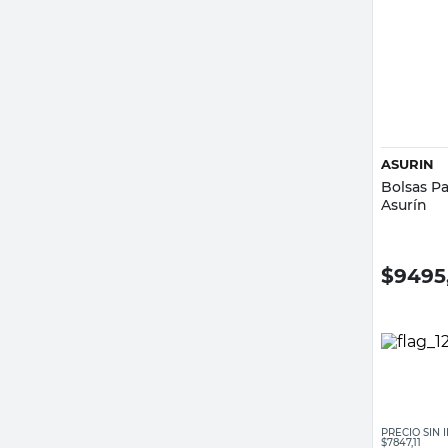
ASURIN
Bolsas P
Asurín
$
9495
PRECIO SIN
$7847,11