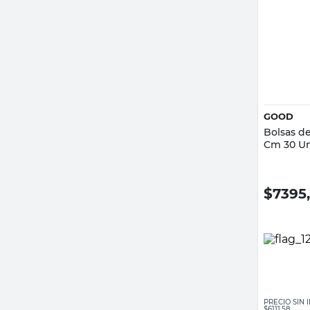
GOOD
Bolsas d
Cm 30 U
$
7395
PRECIO SIN
$6111,58