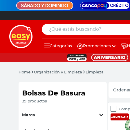
¿Qué estás buscando?
Categorías
Promociones
H
muebles
pintura
Home
Organización y Limpieza
Limpieza
escritorio
puertas
Bolsas De Basura
placard
39
productos
Comp
espejo
Marca
sillas
Asurin
(
13
)