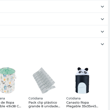
iana
Cotidiana
Cotidiana
 de Ropa
Pack clip plástico
Canasto Ropa
ble 49x38 Cm
grande 8 unidades
Plegable 35x35x45
ster Estampa
Cotidiana
Cm Poliéster