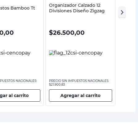
Organizador Calzado 12
canasto
astos Bamboo Tt
Divisiones Diseño Zigzag
3lt men
0,00
$
26.500,00
$
699
MPUESTOS NACIONALES:
PRECIO SIN IMPUESTOS NACIONALES:
PRECIO SI
$21.900,83
$5781
ar al carrito
Agregar al carrito
Ag