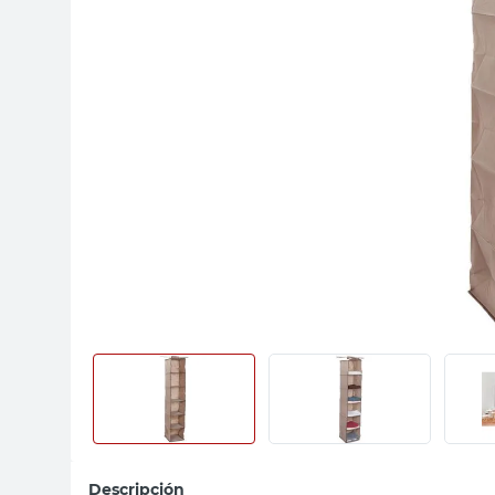
sillon
vanitory
ceramica
Descripción