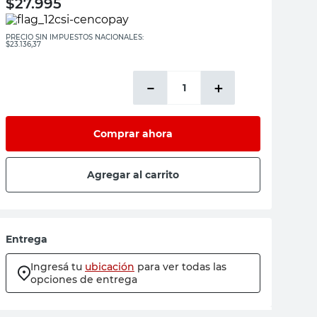
$
27.995
PRECIO SIN IMPUESTOS NACIONALES:
$23.136,37
－
＋
Comprar ahora
Agregar al carrito
Entrega
Ingresá tu
ubicación
para ver todas las
opciones de entrega