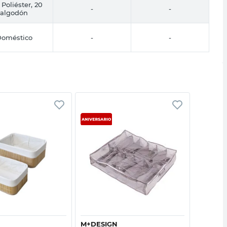
Poliéster, 20
-
-
algodón
oméstico
-
-
Vista rápida
Vista rápida
M+DESIGN
COTIDI