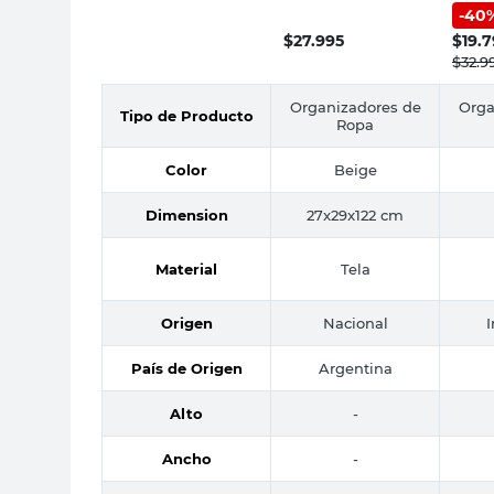
Cm Tela Beige
-
40
Bosqu
Martinez Analia
Dora
$
27.995
$
19.
$
32.9
Organizadores de
Orga
Tipo de Producto
Ropa
Color
Beige
Dimension
27x29x122 cm
Material
Tela
Origen
Nacional
País de Origen
Argentina
Alto
-
Ancho
-