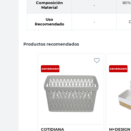
Composición
80% 
-
Material
Uso
-
D
Recomendado
Productos recomendados
sta rápida
Vista rápida
VERSEY
COTIDIANA
M+DESIGN