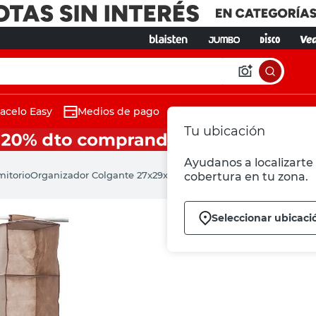
acelo Easy
Medios de pago
Tu ubicación
Ayudanos a localizarte 
mitorio
Organizador Colgante 27x29x122 Cm Tela Beige Martinez Ana
cobertura en tu zona.
Seleccionar ubicaci