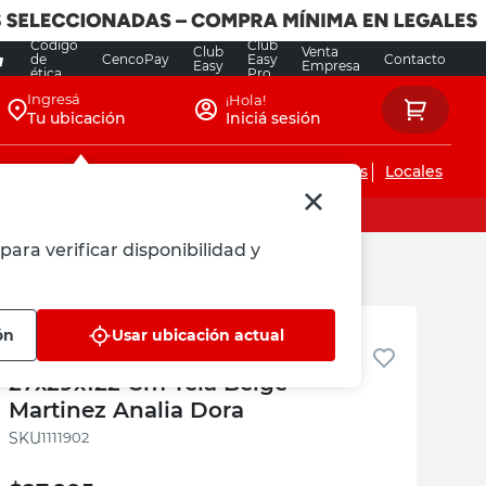
Código
Club
Club
Venta
de
CencoPay
Easy
Contacto
Easy
Empresa
ética
Pro
Ingresá
¡Hola!
Tu ubicación
Iniciá sesión
Servicios de instalaciones
Locales
para verificar disponibilidad y
lia Dora
Martinez Analia Dora
ón
Usar ubicación actual
Organizador Colgante
27x29x122 Cm Tela Beige
Martinez Analia Dora
:
1111902