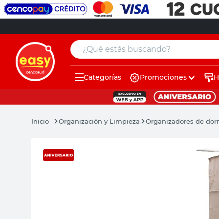
¿Qué estás buscando?
Categorías
Promociones
H
muebles
pintura
Organización y Limpieza
Organizadores de dor
escritorio
puertas
placard
espejo
sillas