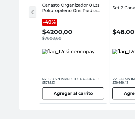
 Vidrios
Canasto Organizador 8 Lts
Set 2 Can
Cc View
Polipropileno Gris Piedra
Cotidiana
40%
00
$
4200,00
$
48.00
$
7000,00
ESTOS NACIONALES:
PRECIO SIN IMPUESTOS NACIONALES:
PRECIO SIN I
$5785,13
$39.669,43
 al carrito
Agregar al carrito
Agreg