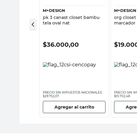
NALIA DORA
M+DESIGN
M+DESIGN
de Placard
pk 3 canast closet bambu
org closet 
x58x33 Cm Tela
tela oval nat
marcador
z Analia Dora
00
$
36.000,00
$
19.00
ESTOS NACIONALES:
PRECIO SIN IMPUESTOS NACIONALES:
PRECIO SIN I
$29.752,07
$15.702,48
 al carrito
Agregar al carrito
Agreg