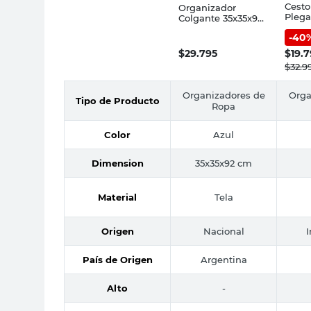
Cesto
Organizador
Plega
Colgante 35x35x92
Polié
Cm Tela Azul
-
40
Bosqu
Martinez Analia
Dora
$
29.795
$
19.
$
32.9
Organizadores de
Orga
Tipo de Producto
Ropa
Color
Azul
Dimension
35x35x92 cm
Material
Tela
Origen
Nacional
País de Origen
Argentina
Alto
-