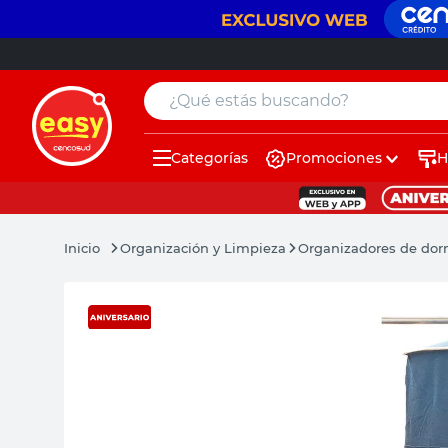
¿Qué estás buscando?
Categorías
Promociones
H
muebles
pintura
Organización y Limpieza
Organizadores de dor
escritorio
puertas
placard
sillon
espejo