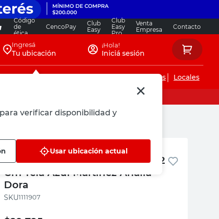
Código
Club
Club
Venta
de
CencoPay
Easy
Contacto
Easy
Empresa
ética
Pro
Ingresá
¡Hola!
Tu ubicación
Iniciá sesión
Servicios de instalaciones
Locales
para verificar disponibilidad y
a Dora
Martinez Analia Dora
ón
Usar ubicación actual
Organizador Colgante 35x35x92
Cm Tela Azul Martinez Analia
Dora
:
1111907