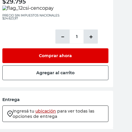
$
29.795
PRECIO SIN IMPUESTOS NACIONALES:
$24.623,97
－
＋
Comprar ahora
Agregar al carrito
Entrega
Ingresá tu
ubicación
para ver todas las
opciones de entrega