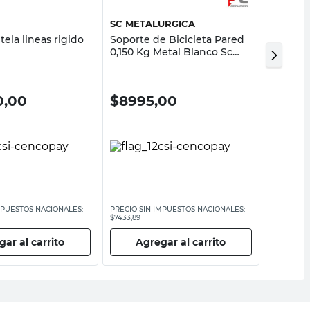
SC METALURGICA
M+DESI
tela lineas rigido
Soporte de Bicicleta Pared
Caja Or
0,150 Kg Metal Blanco Sc
Plástic
Metalurgica
M+Desi
0,00
$
8995,00
$
25.
MPUESTOS NACIONALES:
PRECIO SIN IMPUESTOS NACIONALES:
PRECIO SI
$7433,89
$21.483,48
ar al carrito
Agregar al carrito
Ag