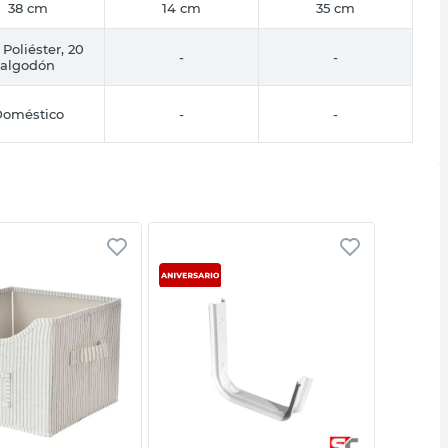
38 cm
14 cm
35 cm
Poliéster, 20
-
-
algodón
oméstico
-
-
Vista rápida
Vista rápida