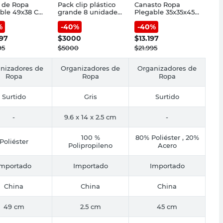
 de Ropa
Pack clip plástico
Canasto Ropa
ble 49x38 Cm
grande 8 unidades
Plegable 35x35x45
ster Estampa
Cotidiana
Cm Poliéster
%
-
40
%
-
40
%
e Cotidiana
Negro/Blanco
Panda Cotidiana
797
$
3000
$
13.197
95
$
5000
$
21.995
nizadores de
Organizadores de
Organizadores de
Ropa
Ropa
Ropa
Surtido
Gris
Surtido
-
9.6 x 14 x 2.5 cm
-
100 %
80% Poliéster , 20%
Poliéster
Polipropileno
Acero
Importado
Importado
Importado
China
China
China
49 cm
2.5 cm
45 cm