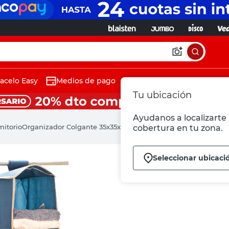
acelo Easy
Medios de pago
Tu ubicación
Ayudanos a localizarte 
mitorio
Organizador Colgante 35x35x92 Cm Tela Azul Martinez Anali
cobertura en tu zona.
Seleccionar ubicaci