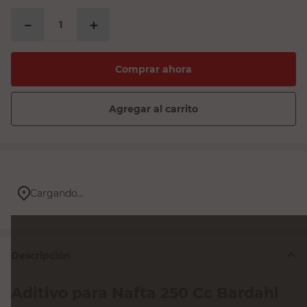
－
＋
Comprar ahora
Agregar al carrito
Cargando...
Descripción
Aditivo para Nafta 250 Cc Bardahl