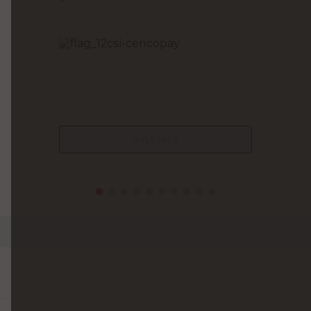
PENETRIT
Grasa Rodamientos 100 Grs Penetrit
$
4650,00
PRECIO SIN IMPUESTOS NACIONALES:
$3842,98
Agregar al carrito