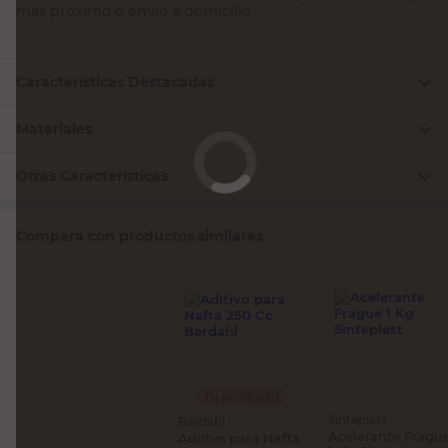
más próximo o envío a domicilio.
Características Destacadas
Materiales
Otras Características
Compará con productos similares
Tu producto
Sinteplast
Bardahl
Acelerante Fragu
Aditivo para Nafta