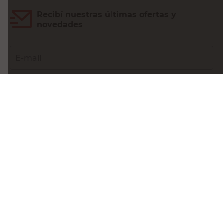
Recibí nuestras últimas ofertas y
novedades
E-mail
DNI
Acepto los
Términos y Condiciones.
Suscribirme
Compra Online