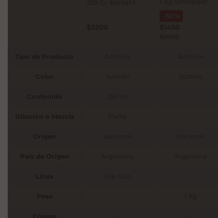
1 Kg Sinteplast
250 Cc Bardahl
-
50
%
$
5200
$
1450
$
2900
Tipo de Producto
Aditivos
Aditivos
Color
Surtido
Surtido
Contenido
250 cc
-
Dilución o Mezcla
Nafta
-
Origen
Nacional
Nacional
País de Origen
Argentina
Argentina
Línea
Top Gun
-
Peso
-
1 kg
Envase
-
-