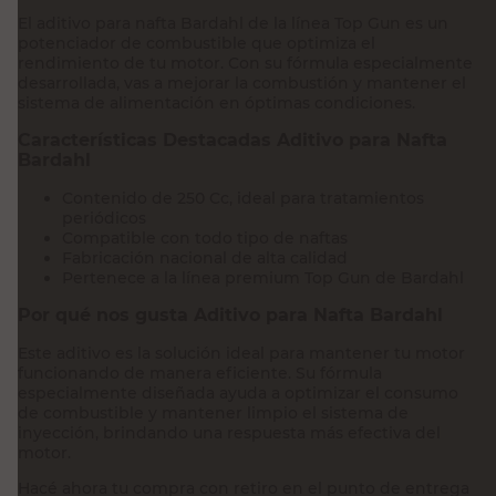
El aditivo para nafta Bardahl de la línea Top Gun es un
potenciador de combustible que optimiza el
rendimiento de tu motor. Con su fórmula especialmente
desarrollada, vas a mejorar la combustión y mantener el
sistema de alimentación en óptimas condiciones.
Características Destacadas Aditivo para Nafta
Bardahl
Contenido de 250 Cc, ideal para tratamientos
periódicos
Compatible con todo tipo de naftas
Fabricación nacional de alta calidad
Pertenece a la línea premium Top Gun de Bardahl
Por qué nos gusta Aditivo para Nafta Bardahl
Este aditivo es la solución ideal para mantener tu motor
funcionando de manera eficiente. Su fórmula
especialmente diseñada ayuda a optimizar el consumo
de combustible y mantener limpio el sistema de
inyección, brindando una respuesta más efectiva del
motor.
Hacé ahora tu compra con retiro en el punto de entrega