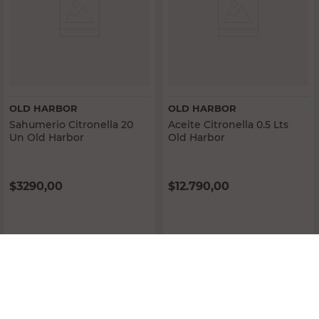
OLD HARBOR
OLD HARBOR
Sahumerio Citronella 20
Aceite Citronella 0.5 Lts
Un Old Harbor
Old Harbor
$
3290,00
$
12.790,00
PRECIO SIN IMPUESTOS NACIONALES:
$2719,01
PRECIO SIN IMPUESTOS NACIONALES:
$10.570,25