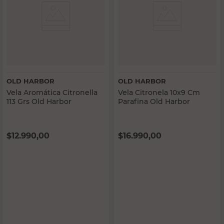
OLD HARBOR
OLD HARBOR
Vela Aromática Citronella
Vela Citronela 10x9 Cm
113 Grs Old Harbor
Parafina Old Harbor
$
12.990,00
$
16.990,00
PRECIO SIN IMPUESTOS NACIONALES:
PRECIO SIN IMPUESTOS NACIONALES:
$10.735,54
$14.041,33