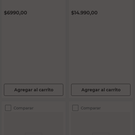
$
6990,00
$
14.990,00
PRECIO SIN IMPUESTOS NACIONALES:
$5776,86
PRECIO SIN IMPUESTOS NACIONALES:
$12.388,43
Agregar al carrito
Agregar al carrito
Comparar
Comparar