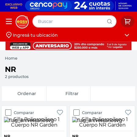
Buscar
Ingresá tu ubicación
muebles
Iniciá sesión
pintura
Home
escritorio
NR
puertas
2
productos
placard
Fecha de
Filtrar
release
Comparar
Comparar
NR
NR