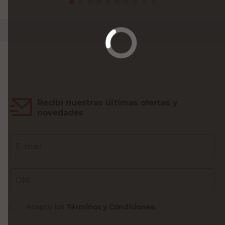
PRECIO SIN IMPUESTOS NACIONALES:
$29.504,14
Agregar al carrito
Recibí nuestras últimas ofertas y
novedades
E-mail
DNI
Acepto los
Términos y Condiciones.