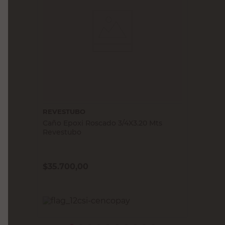
REVESTUBO
Caño Epoxi Roscado 3/4X3.20 Mts
Revestubo
$
35.700,00