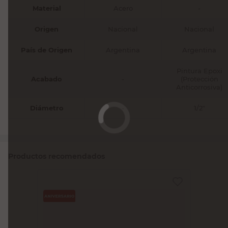
Material
Acero
-
Origen
Nacional
Nacional
País de Origen
Argentina
Argentina
Pintura Epoxi
Acabado
-
(Protección
Anticorrosiva)
Diámetro
-
1/2"
Productos recomendados