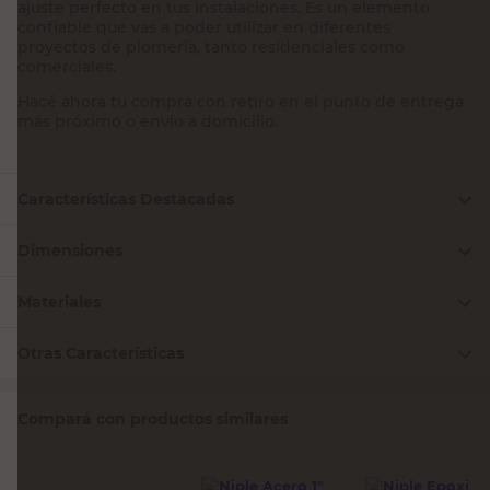
ajuste perfecto en tus instalaciones. Es un elemento
confiable que vas a poder utilizar en diferentes
proyectos de plomería, tanto residenciales como
comerciales.
Hacé ahora tu compra con retiro en el punto de entrega
más próximo o envío a domicilio.
Características Destacadas
Dimensiones
Materiales
Otras Características
Compará con productos similares