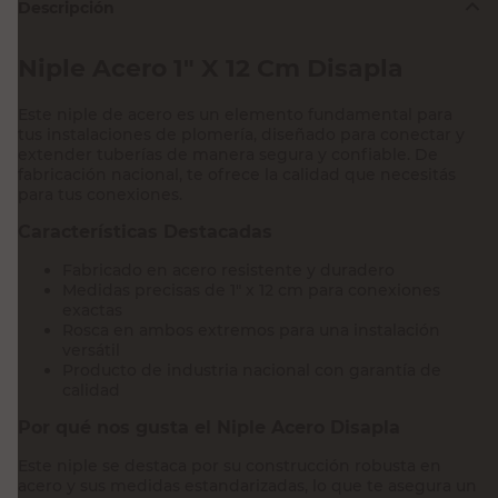
Descripción
Niple Acero 1" X 12 Cm Disapla
Este niple de acero es un elemento fundamental para
tus instalaciones de plomería, diseñado para conectar y
extender tuberías de manera segura y confiable. De
fabricación nacional, te ofrece la calidad que necesitás
para tus conexiones.
Características Destacadas
Fabricado en acero resistente y duradero
Medidas precisas de 1" x 12 cm para conexiones
exactas
Rosca en ambos extremos para una instalación
versátil
Producto de industria nacional con garantía de
calidad
Por qué nos gusta el Niple Acero Disapla
Este niple se destaca por su construcción robusta en
acero y sus medidas estandarizadas, lo que te asegura un