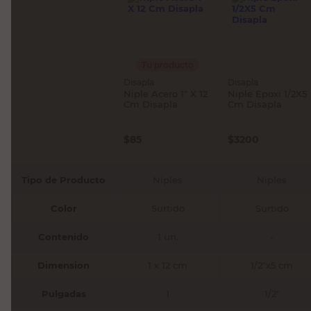
Tu producto
Disapla
Disapla
Niple Acero 1" X 12
Niple Epoxi 1/2X5
Cm Disapla
Cm Disapla
$
85
$
3200
Tipo de Producto
Niples
Niples
Color
Surtido
Surtido
Contenido
1 un.
-
Dimension
1 x 12 cm
1/2"x5 cm
Pulgadas
1
1/2"