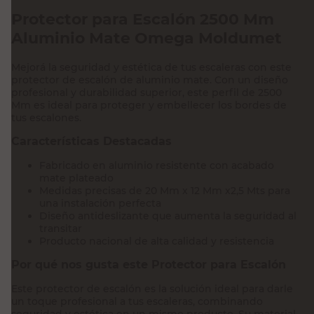
Protector para Escalón 2500 Mm
Aluminio Mate Omega Moldumet
Mejorá la seguridad y estética de tus escaleras con este
protector de escalón de aluminio mate. Con un diseño
profesional y durabilidad superior, este perfil de 2500
Mm es ideal para proteger y embellecer los bordes de
tus escalones.
Características Destacadas
Fabricado en aluminio resistente con acabado
mate plateado
Medidas precisas de 20 Mm x 12 Mm x2,5 Mts para
una instalación perfecta
Diseño antideslizante que aumenta la seguridad al
transitar
Producto nacional de alta calidad y resistencia
Por qué nos gusta este Protector para Escalón
Este protector de escalón es la solución ideal para darle
un toque profesional a tus escaleras, combinando
seguridad y estética en un mismo producto. Su material