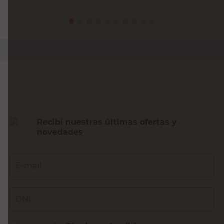
PRECIO SIN IMPUESTOS NACIONALES:
$11.136,37
Agregar al carrito
Recibí nuestras últimas ofertas y
novedades
E-mail
DNI