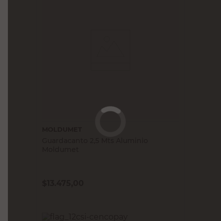
MOLDUMET
Guardacanto 2,5 Mts Aluminio
Moldumet
$
13.475,00