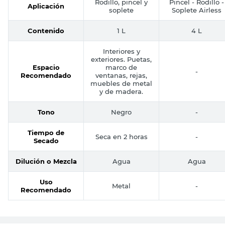
Tu producto
Venier
Sherwin Williams
Esmalte Al Agua
Esmalte Al Agua
Negro Satinado 1
Blanco Satinado 
Lts Multimetales
Lts Secado Rápid
Venier
Sherwin Williams
$
33.295
$
109.195
Tipo de Producto
Esmaltes al Agua
Esmaltes al Agu
15 m² x litro x
de 11 a 14 m² por
Rinde
mano
Litro por Mano
Color
Negro
Blanco
Rodillo, pincel y
Pincel - Rodillo -
Aplicación
soplete
Soplete Airless
Contenido
1 L
4 L
Interiores y