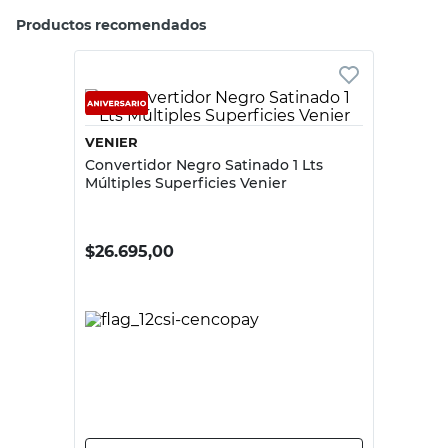
exteriores. Puetas,
Espacio
marco de
-
Recomendado
ventanas, rejas,
muebles de metal
y de madera.
Tono
Negro
-
Tiempo de
Seca en 2 horas
-
Secado
Dilución o Mezcla
Agua
Agua
Uso
Metal
-
Recomendado
Productos recomendados