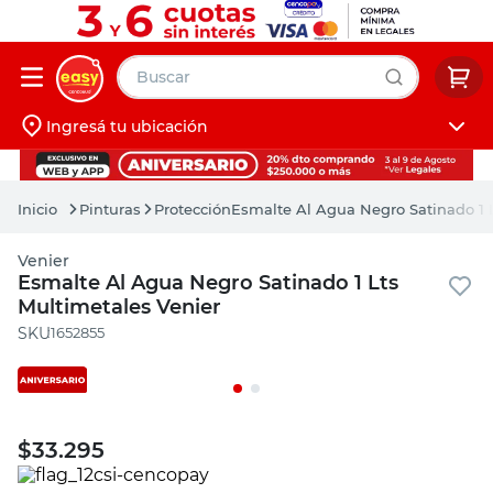
Buscar
Ingresá tu ubicación
muebles
Iniciá sesión
pintura
Pinturas
Protección
Esmalte Al Agua Negro Satinado 1 L
escritorio
Venier
puertas
Esmalte Al Agua Negro Satinado 1 Lts
Multimetales Venier
placard
:
1652855
$
33.295