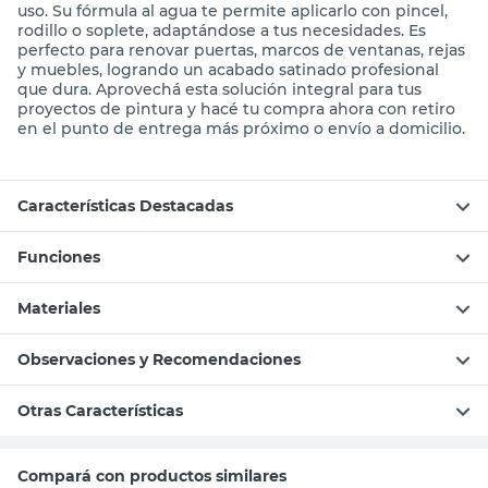
versátil que estabas buscando para darle un acabado
profesional a diferentes superficies. Con su fórmula
ecológica y anticorrosiva, vas a poder proteger y
embellecer múltiples materiales en un solo paso.
Características Destacadas
Doble función: anticorrosivo y decorativo para
mayor protección y belleza.
Aplicación directa sobre múltiples superficies:
galvanizado, aluminio, hierro, PVC y más.
Rendimiento superior de 15 m² por litro por mano.
Secado rápido en solo 2 horas entre manos.
Fórmula ecológica sin solventes, ideal para usar
tanto en interiores como exteriores.
Por qué nos gusta este Esmalte Multimetales
Este esmalte se destaca por su versatilidad y facilidad de
uso. Su fórmula al agua te permite aplicarlo con pincel,
rodillo o soplete, adaptándose a tus necesidades. Es
perfecto para renovar puertas, marcos de ventanas, rejas
y muebles, logrando un acabado satinado profesional
que dura. Aprovechá esta solución integral para tus
proyectos de pintura y hacé tu compra ahora con retiro