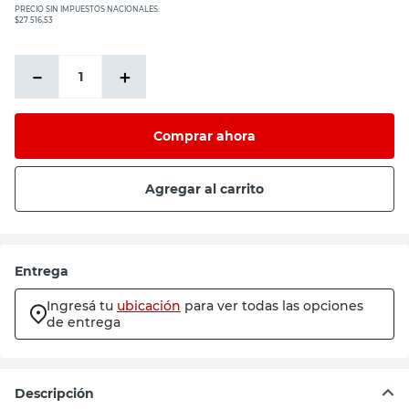
PRECIO SIN IMPUESTOS NACIONALES:
$27.516,53
－
＋
Comprar ahora
Agregar al carrito
Calculá cuánta pintura necesitás
M² de la superficie a pintar
m²
Capas de pintura