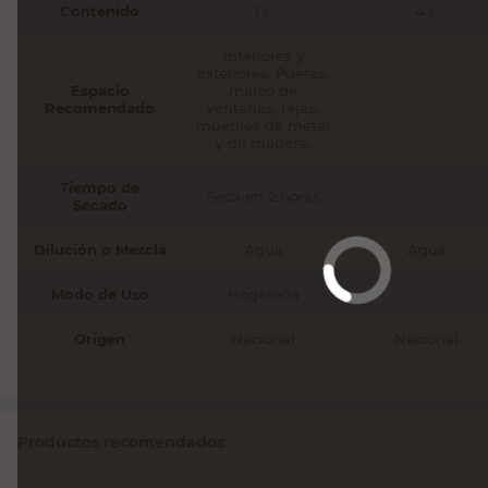
Interiores y
exteriores. Puetas,
Espacio
marco de
-
Recomendado
ventanas, rejas,
muebles de metal
y de madera.
Tiempo de
Seca en 2 horas
-
Secado
Dilución o Mezcla
Agua
Agua
Modo de Uso
Hogareña
-
Origen
Nacional
Nacional
Productos recomendados