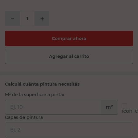
PRECIO SIN IMPUESTOS NACIONALES:
$27.516,53
－
＋
Comprar ahora
Agregar al carrito
Calculá cuánta pintura necesitás
M² de la superficie a pintar
m²
Capas de pintura