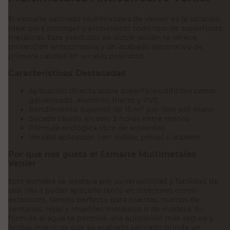
ideal para proteger y embellecer todo tipo de superficies
metálicas. Este producto de doble acción te ofrece
protección anticorrosiva y un acabado decorativo de
primera calidad en un solo producto.
Características Destacadas
Aplicación directa sobre superficies difíciles como
galvanizado, aluminio, hierro y PVC
Rendimiento superior de 15 m² por litro por mano
Secado rápido en solo 2 horas entre manos
Fórmula ecológica libre de solventes
Versátil aplicación con rodillo, pincel o soplete
Por qué nos gusta el Esmalte Multimetales
Venier
Este esmalte se destaca por su versatilidad y facilidad de
uso. Vas a poder aplicarlo tanto en interiores como
exteriores, siendo perfecto para puertas, marcos de
ventanas, rejas y muebles metálicos o de madera. Su
fórmula al agua te permite una aplicación más segura y
limpia, mientras que su acabado satinado brinda un
aspecto moderno y duradero. Aprovechá esta solución
integral para tus proyectos de pintura y hacé tu compra
ahora con retiro en sucursal o envío a domicilio.