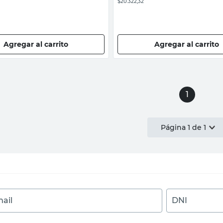
$20.322,32
Agregar al carrito
Agregar al carrito
1
Página
1
de
1
ail
DNI