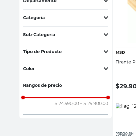
Departamento
sillas
Construcción y Maderas
(
2
)
ceramica
Categoría
vanitory
Construcción de Techos
(
2
)
Sub-Categoría
Tirantes
(
2
)
Tipo de Producto
MSD
Tirante P
Tirantes de Pino
(
1
)
Color
Listones de Pino
(
1
)
Marrón
(
1
)
$
29.9
Rangos de precio
Beige
(
1
)
$ 24.590,00
–
$ 29.900,00
PRECIO SIN