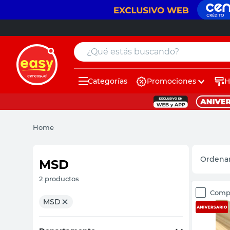
¿Qué estás buscando?
Categorías
Promociones
H
muebles
pintura
Home
escritorio
puertas
MSD
placard
2
productos
Comp
sillon
MSD
espejo