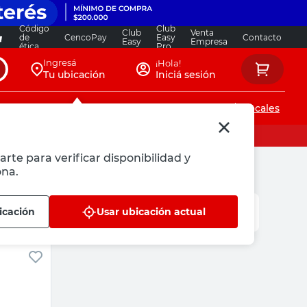
Código
Club
Club
Venta
de
CencoPay
Easy
Contacto
Easy
Empresa
ética
Pro
Ingresá
¡Hola!
Tu ubicación
Iniciá sesión
Servicios de instalaciones
Locales
arte para verificar disponibilidad y
ona.
icación
Usar ubicación actual