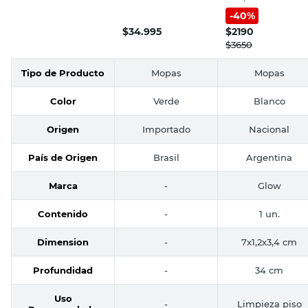
Profunda Blanco
Bettanin
-
40
%
Glow
$
34.995
$
2190
$
3650
Tipo de Producto
Mopas
Mopas
Color
Verde
Blanco
Origen
Importado
Nacional
País de Origen
Brasil
Argentina
Marca
-
Glow
Contenido
-
1 un.
Dimension
-
7x1,2x3,4 cm
Profundidad
-
34 cm
Uso
-
Limpieza piso