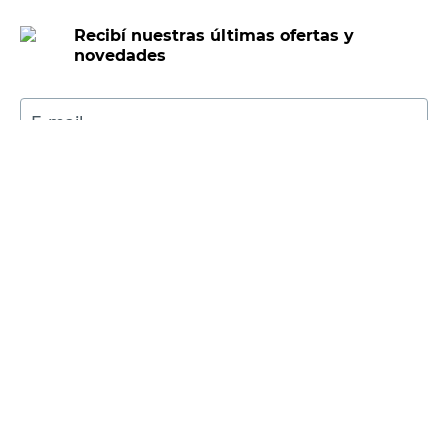
Recibí nuestras últimas ofertas y
novedades
E-mail
DNI
Acepto los
Términos y Condiciones.
Suscribirme
Compra Online