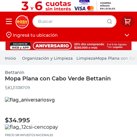
Buscar
Ingresá tu ubicación
muebles
Iniciá sesión
pintura
Organización y Limpieza
Limpieza
Mopa Plana con Cab
escritorio
Bettanin
puertas
Mopa Plana con Cabo Verde Bettanin
placard
:
1338709
$
34.995
PRECIO SIN IMPUESTOS NACIONALES: