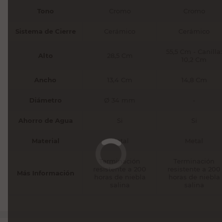
Tono
Cromo
Cromo
Sistema de Cierre
Cerámico
Cerámico
55,5 Cm - Canilla:
Alto
28,5 Cm
10,2 Cm
Ancho
13,4 Cm
14,8 Cm
Diámetro
Ø 34 mm
-
Ahorro de Agua
Si
Si
Material
Metal
Metal
Terminación
Terminación
resistente a 200
resistente a 200
Más Información
horas de niebla
horas de niebla
salina
salina