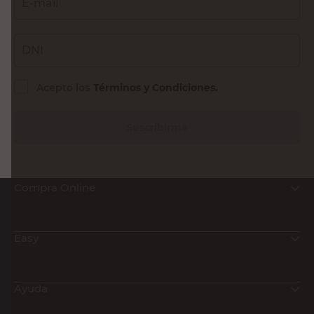
E-mail
DNI
Acepto los
Términos y Condiciones.
Suscribirme
Compra Online
Easy
Ayuda