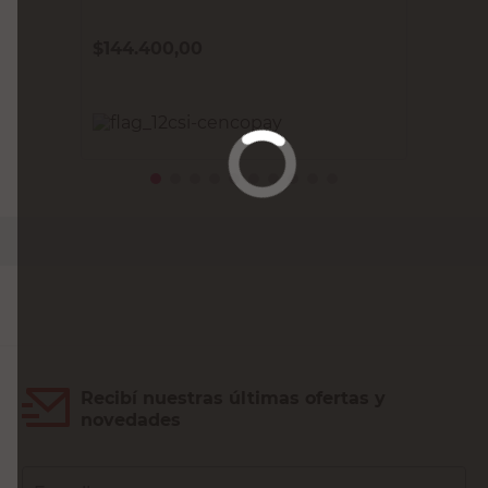
$
144.400,00
PRECIO SIN IMPUESTOS NACIONALES:
$119.338,85
Agregar al carrito
Recibí nuestras últimas ofertas y
novedades