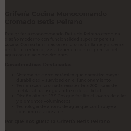
Grifería Cocina Monocomando
Cromado Betis Peirano
Esta grifería monocomando Betis de Peirano combina
diseño moderno con funcionalidad superior para tu
cocina. Con su terminación en cromo brillante y sistema
de cierre cerámico, vas a tener un control preciso del
agua con un solo movimiento.
Características Destacadas
Sistema de cierre cerámico que garantiza mayor
durabilidad y suavidad en el funcionamiento
Terminación cromada resistente a 200 horas de
niebla salina, asegurando su durabilidad
Diseño alto de 28,5 Cm que facilita el lavado de ollas
y elementos voluminosos
Tecnología de ahorro de agua que contribuye al
consumo responsable
Por qué nos gusta la Grifería Betis Peirano