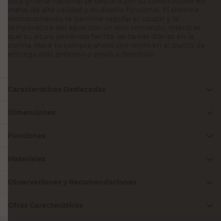
Esta grifería nacional se destaca por su construcción en
metal de alta calidad y su diseño funcional. El sistema
monocomando te permite regular el caudal y la
temperatura del agua con un solo comando, mientras
que su altura generosa facilita las tareas diarias en la
cocina. Hacé tu compra ahora con retiro en el punto de
entrega más próximo o envío a domicilio.
Características Destacadas
Dimensiones
Funciones
Materiales
Observaciones y Recomendaciones
Otras Características