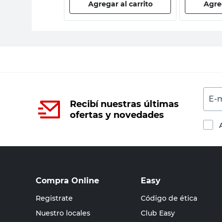
 al carrito
Agregar al carrito
Agreg
E-m
Recibí nuestras últimas
ofertas y novedades
Compra Online
Easy
Registrate
Código de ética
Nuestro locales
Club Easy