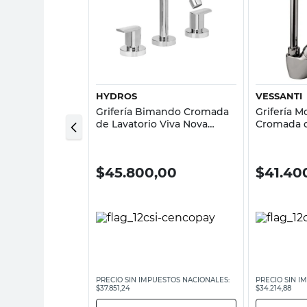
sta rápida
Vista rápida
HYDROS
VESSANTI
na
Grifería Bimando Cromada
Grifería
do Cromado
de Lavatorio Viva Nova
Cromada 
Hydros
Palermo V
0,00
$
45.800,00
$
41.40
ESTOS NACIONALES:
PRECIO SIN IMPUESTOS NACIONALES:
PRECIO SIN I
$37.851,24
$34.214,88