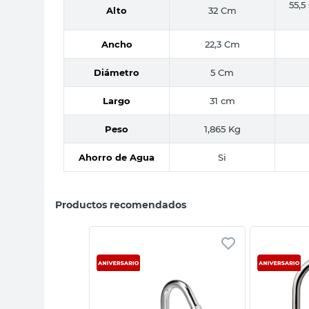
55,5
Alto
32 Cm
Ancho
22,3 Cm
Diámetro
5 Cm
Largo
31 cm
Peso
1,865 Kg
Ahorro de Agua
Si
Productos recomendados