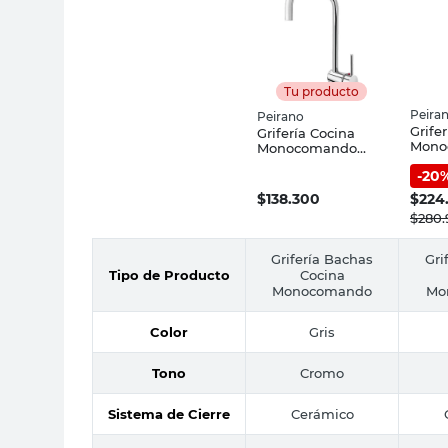
Tu producto
Peira
Peirano
Grife
Grifería Cocina
Mono
Monocomando
Crom
Cromado Marbella
-
20
Peira
Peirano
$
138.300
$
224
$
280
Grifería Bachas
Gri
Tipo de Producto
Cocina
Monocomando
Mo
Color
Gris
Tono
Cromo
Sistema de Cierre
Cerámico