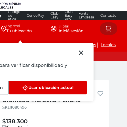
Código
Club
Club
Venta
de
CencoPay
Easy
Contacto
Easy
Empresa
ética
Pro
Ingresá
¡Hola!
Tu ubicación
Iniciá sesión
Servicios de instalaciones
Locales
para verificar disponibilidad y
Peirano
ón
Usar ubicación actual
Grifería Cocina Monocomando
Cromado Marbella Peirano
:
1080496
$
138.300