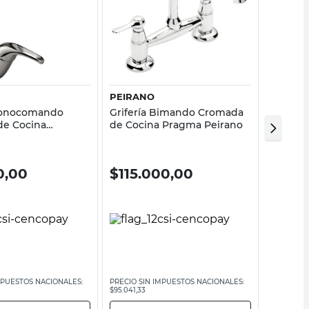
Vista rápida
Vista rápida
PEIRANO
PIAZZA
 Monocomando
Grifería Bimando Cromada
Griferí
de Cocina
de Cocina Pragma Peirano
Monoco
essanti
Piazza
0,00
$
115.000,00
$
87.
MPUESTOS NACIONALES:
PRECIO SIN IMPUESTOS NACIONALES:
PRECIO SI
$95.041,33
$72.148,77