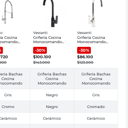
no
Vessanti
Vessanti
ría Cocina
Grifería Cocina
Grifería Cocina
comando
Monocomando
Monocomando
ado Cuina
Negro Vessanti
Cromado Vessanti
%
-
30
%
-
30
%
no
.720
$
100.100
$
86.100
.900
$
143.000
$
123.000
fería Bachas
Grifería Bachas
Grifería Bachas
Cocina
Cocina
Cocina
nocomando
Monocomando
Monocomando
Gris
Negro
Gris
Cromo
Negro
Cromado
Cerámico
Cerámico
Cerámico