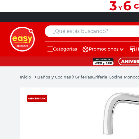
¿Qué estás buscando?
Categorías
Promociones
H
muebles
pintura
Baños y Cocinas
Griferías
Grifería Cocina Mono
escritorio
puertas
placard
sillon
espejo