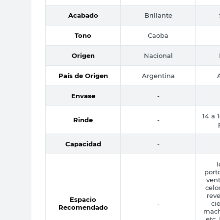
Acabado
Brillante
Tono
Caoba
Origen
Nacional
País de Origen
Argentina
Envase
-
14 a 
Rinde
-
Capacidad
-
I
port
vent
celo
reve
Espacio
-
ci
Recomendado
mach
etc.