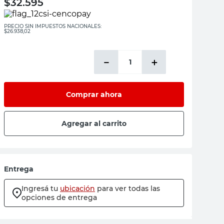
$
32.595
PRECIO SIN IMPUESTOS NACIONALES:
$26.938,02
－
＋
Comprar ahora
Agregar al carrito
Entrega
Ingresá tu
ubicación
para ver todas las
opciones de entrega