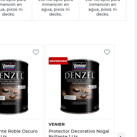
mersión en
inmersión en
inmersión en
ua, pisos ni
agua, pisos ni
agua, pisos ni
decks.
decks.
decks.
Vista rápida
Vista rápida
VENIER
CETOL
te Roble Oscuro
Protector Decorativo Nogal
Impregn
 Lts
Brillante 1 Lts
Brillant