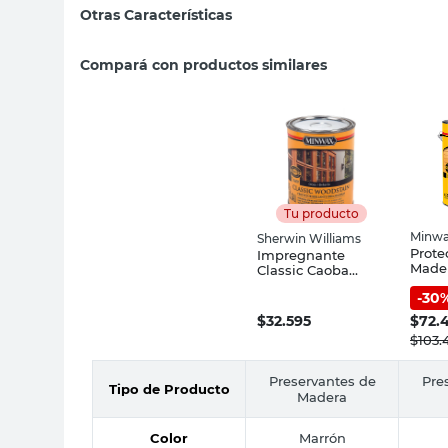
Otras Características
Compará con productos similares
Tu producto
Minw
Sherwin Williams
Prote
Impregnante
Mader
Classic Caoba
Crist
Brillante 960 Ml
-
30
3.785
Minwax Sherwin
Williams
$
32.595
$
72.
$
103.
Preservantes de
Pre
Tipo de Producto
Madera
Color
Marrón