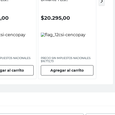
xterior Denzel
Interior/Exterior Denzel
Venier
5,00
$
20.295,00
$
84.
MPUESTOS NACIONALES:
PRECIO SIN IMPUESTOS NACIONALES:
PRECIO SI
$16.772,73
$70.239,67
ar al carrito
Agregar al carrito
Ag