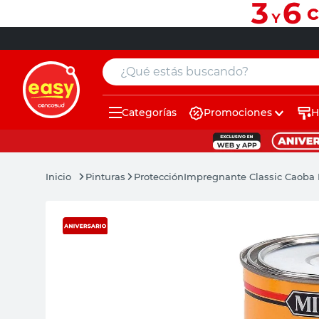
¿Qué estás buscando?
Categorías
Promociones
H
muebles
pintura
Pinturas
Protección
Impregnante Classic Caoba 
escritorio
puertas
placard
sillon
espejo