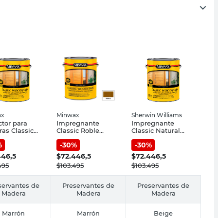
ax
Minwax
Sherwin Williams
ctor para
Impregnante
Impregnante
as Classic
Classic Roble
Classic Natural
al Satinado
Satinado 3.785 Lts
Satinado 3,785 Lts
%
-
30
%
-
30
%
 Lts Minwax
Minwax
Minwax
446,5
$
72.446,5
$
72.446,5
495
$
103.495
$
103.495
servantes de
Preservantes de
Preservantes de
Madera
Madera
Madera
Marrón
Marrón
Beige