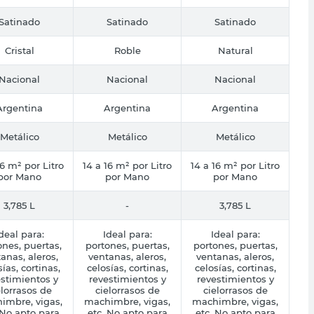
Satinado
Satinado
Satinado
Cristal
Roble
Natural
Nacional
Nacional
Nacional
Argentina
Argentina
Argentina
Metálico
Metálico
Metálico
16 m² por Litro
14 a 16 m² por Litro
14 a 16 m² por Litro
por Mano
por Mano
por Mano
3,785 L
-
3,785 L
deal para:
Ideal para:
Ideal para:
ones, puertas,
portones, puertas,
portones, puertas,
anas, aleros,
ventanas, aleros,
ventanas, aleros,
sías, cortinas,
celosías, cortinas,
celosías, cortinas,
stimientos y
revestimientos y
revestimientos y
elorrasos de
cielorrasos de
cielorrasos de
imbre, vigas,
machimbre, vigas,
machimbre, vigas,
 No apto para
etc. No apto para
etc. No apto para