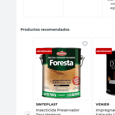
in
ag
Productos recomendados
sta rápida
Vista rápida
SINTEPLAST
VENIER
ra Maderas
Insecticida Preservador
Impregnan
ado 4 Lts Cetol
Para Maderas
Satinado 1