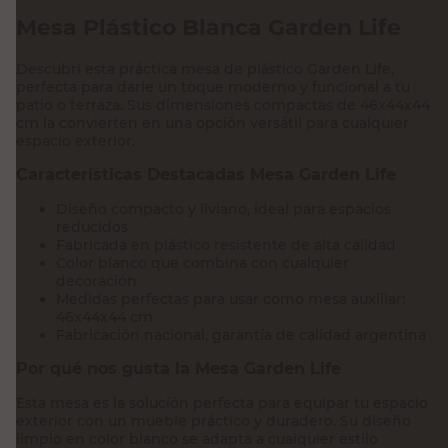
Mesa Plástico Blanca Garden Life
Descubrí esta práctica mesa de plástico Garden Life,
perfecta para darle un toque moderno y funcional a tu
patio o terraza. Sus dimensiones compactas de 46x44x44
cm la convierten en una opción versátil para cualquier
espacio exterior.
Características Destacadas Mesa Garden Life
Diseño compacto y liviano, ideal para espacios
reducidos
Fabricada en plástico resistente de alta calidad
Color blanco que combina con cualquier
decoración
Medidas perfectas para usar como mesa auxiliar:
46x44x44 cm
Fabricación nacional, garantía de calidad argentina
Por qué nos gusta la Mesa Garden Life
Esta mesa es la solución perfecta para equipar tu espacio
exterior con un mueble práctico y duradero. Su diseño
limpio en color blanco se adapta a cualquier estilo