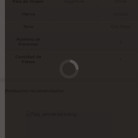
País de Origen
Argentina
China
Marca
-
Outzen
Tono
-
Gris Plata
Número de
-
2
Personas
Cantidad de
-
1
Piezas
Productos recomendados