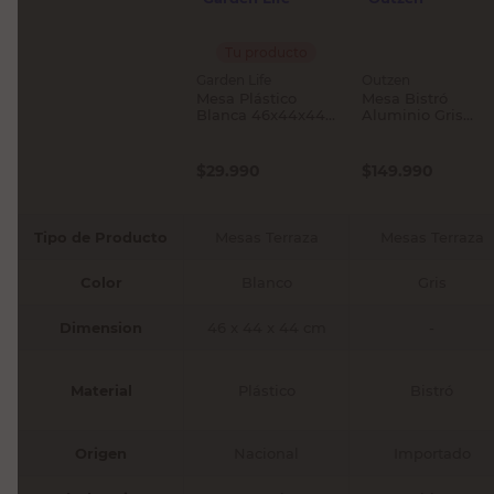
Tu producto
Garden Life
Outzen
Mesa Plástico
Mesa Bistró
Blanca 46x44x44
Aluminio Gris
Cm Garden Life
60X70 Cm Outze
$
29.990
$
149.990
Tipo de Producto
Mesas Terraza
Mesas Terraza
Color
Blanco
Gris
Dimension
46 x 44 x 44 cm
-
Material
Plástico
Bistró
Origen
Nacional
Importado