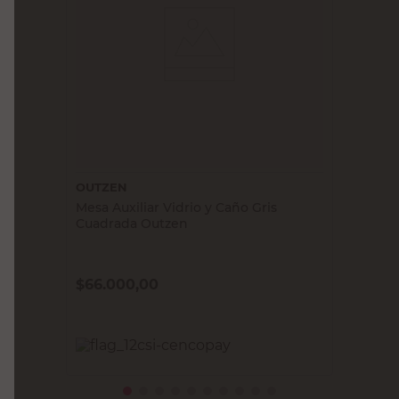
OUTZEN
Mesa Auxiliar Vidrio y Caño Gris
Cuadrada Outzen
$
66.000,00