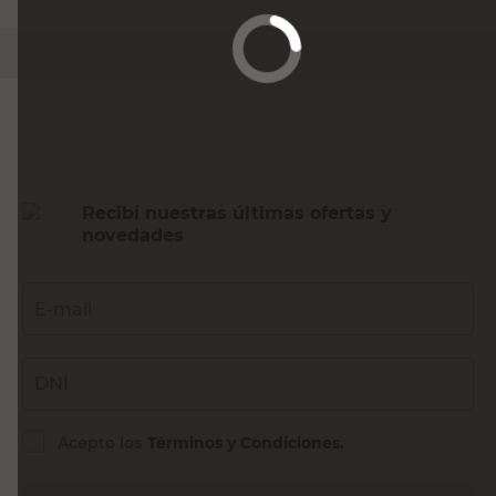
PRECIO SIN IMPUESTOS NACIONALES:
$54.545,46
Agregar al carrito
Recibí nuestras últimas ofertas y
novedades
E-mail
DNI
Acepto los
Términos y Condiciones.